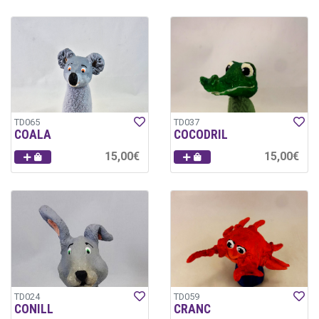
TD065
TD037
COALA
COCODRIL
15,00€
15,00€
TD024
TD059
CONILL
CRANC