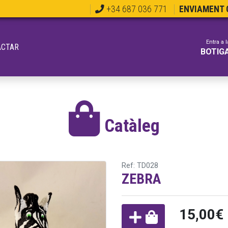
+34 687 036 771
ENVIAMENT G
Entra a l
ACTAR
BOTIG
Catàleg
Ref: TD028
ZEBRA
15,00€