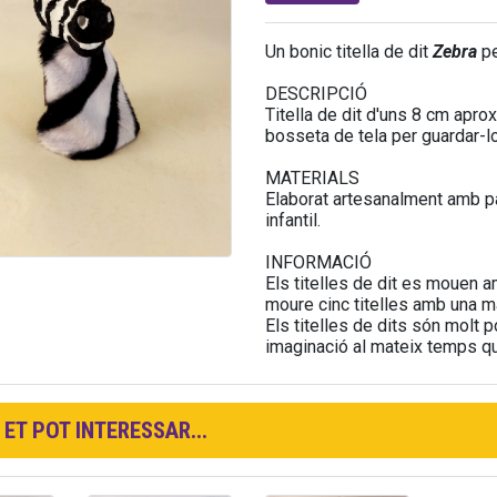
Un bonic titella de dit
Zebra
pe
DESCRIPCIÓ
Titella de dit d'uns 8 cm apro
bosseta de tela per guardar-lo
MATERIALS
Elaborat artesanalment amb pas
infantil.
INFORMACIÓ
Els titelles de dit es mouen a
moure cinc titelles amb una m
Els titelles de dits són molt p
imaginació al mateix temps que
ET POT INTERESSAR...