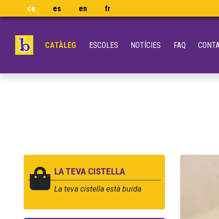
ca
es
en
fr
CATÀLEG
ESCOLES
NOTÍCIES
FAQ
CONT
LA TEVA CISTELLA
La teva cistella està buida