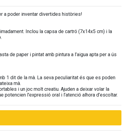
r a poder inventar divertides històries!
ximadament. Inclou la capsa de cartró (7x14x5 cm) i la
.
ta de paper i pintat amb pintura a l’aigua apta per a ús
mb 1 dit de la mà. La seva peculiaritat és que es poden
ateixa mà.
ortables i un joc molt creatiu. Ajuden a deixar volar la
 potencien l'expressió oral i l’atenció alhora d’escoltar.