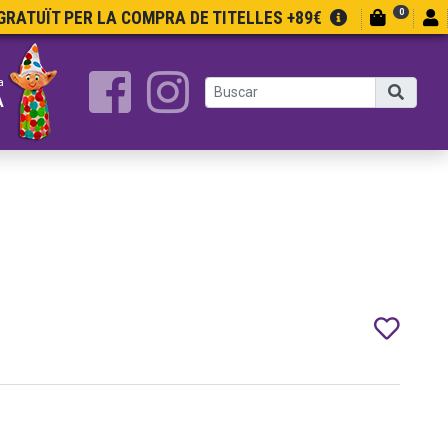
0
RATUÏT PER LA COMPRA DE TITELLES +89€
a
A