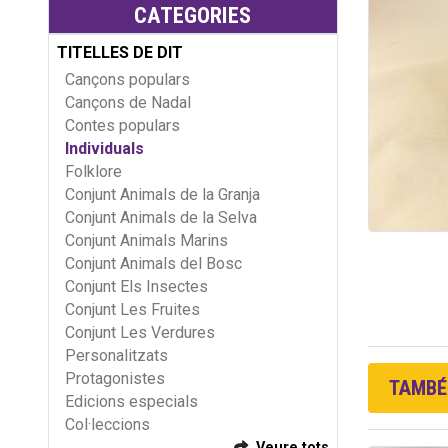
CATEGORIES
TITELLES DE DIT
Cançons populars
Cançons de Nadal
Contes populars
Individuals
Folklore
Conjunt Animals de la Granja
Conjunt Animals de la Selva
Conjunt Animals Marins
Conjunt Animals del Bosc
Conjunt Els Insectes
Conjunt Les Fruites
Conjunt Les Verdures
Personalitzats
Protagonistes
TAMBÉ 
Edicions especials
Col·leccions
Veure tots