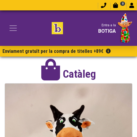
0
Entra a la
BOTIGA
Enviament gratuït per la compra de titelles +89€
Catàleg