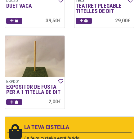
DU020
TE03
DUET VACA
TEATRET PLEGABLE
TITELLES DE DIT
39,50€
29,00€
EXPD01
EXPOSITOR DE FUSTA
PER A 1 TITELLA DE DIT
2,00€
LA TEVA CISTELLA
La teva cistella està buida