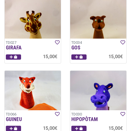
TD027
TD034
GIRAFA
GOS
15,00€
15,00€
TD066
TD030
GUINEU
HIPOPÒTAM
15,00€
15,00€