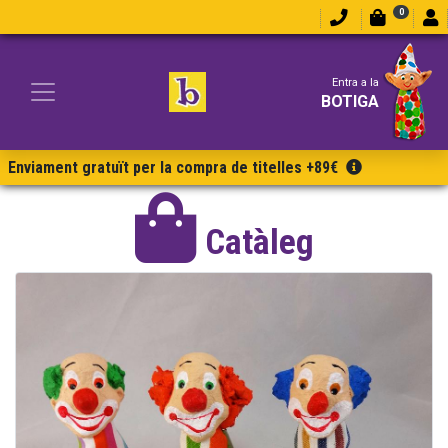
0
Entra a la
BOTIGA
Enviament gratuït per la compra de titelles +89€
Catàleg