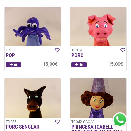
TD060
TD019
POP
PORC
15,00€
15,00€
TD086
TD042-CCC-VL
PORC SENGLAR
PRINCESA (CABELL