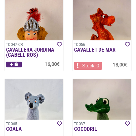
TD047-CR
TD056
CAVALLERA JORDINA
CAVALLET DE MAR
(CABELL ROS)
16,00€
18,00€
Stock: 0
TD065
TD037
COALA
COCODRIL