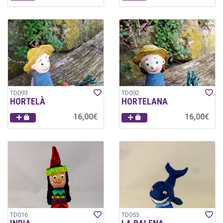
TD093
TD092
HORTELÀ
HORTELANA
16,00€
16,00€
TD016
TD053