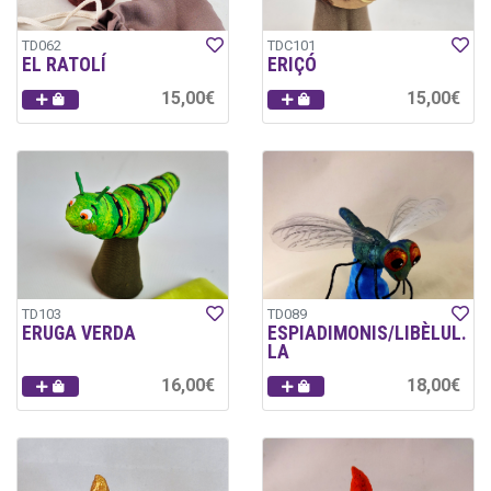
TD062
TDC101
EL RATOLÍ
ERIÇÓ
15,00€
15,00€
TD103
TD089
ERUGA VERDA
ESPIADIMONIS/LIBÈLUL.
LA
16,00€
18,00€