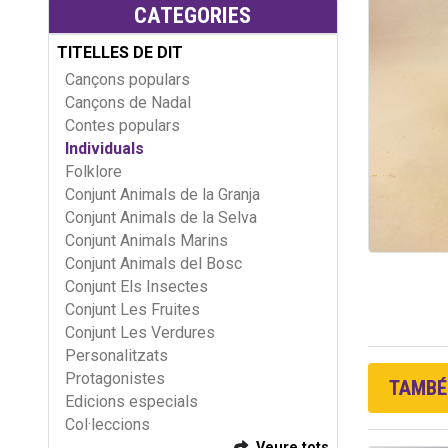
CATEGORIES
TITELLES DE DIT
Cançons populars
Cançons de Nadal
Contes populars
Individuals
Folklore
Conjunt Animals de la Granja
Conjunt Animals de la Selva
Conjunt Animals Marins
Conjunt Animals del Bosc
Conjunt Els Insectes
Conjunt Les Fruites
Conjunt Les Verdures
Personalitzats
Protagonistes
TAMBÉ 
Edicions especials
Col·leccions
Veure tots