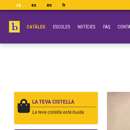
ca
es
en
fr
CATÀLEG
ESCOLES
NOTÍCIES
FAQ
CONT
LA TEVA CISTELLA
La teva cistella està buida