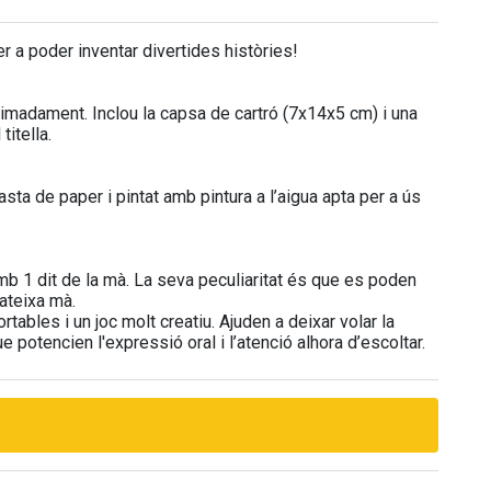
er a poder inventar divertides històries!
ximadament. Inclou la capsa de cartró (7x14x5 cm) i una
titella.
ta de paper i pintat amb pintura a l’aigua apta per a ús
mb 1 dit de la mà. La seva peculiaritat és que es poden
ateixa mà.
ortables i un joc molt creatiu. Ajuden a deixar volar la
 potencien l'expressió oral i l’atenció alhora d’escoltar.