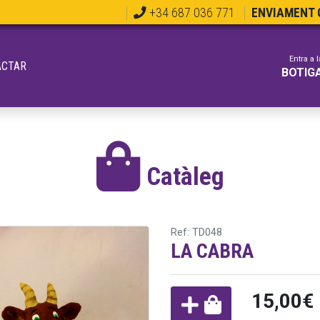
+34 687 036 771
ENVIAMENT G
Entra a l
ACTAR
BOTIG
Catàleg
Ref: TD048
LA CABRA
15,00€