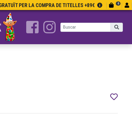
0
RATUÏT PER LA COMPRA DE TITELLES +89€
a
A