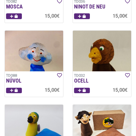
TD082
TD036
MOSCA
NINOT DE NEU
15,00€
15,00€
TD088
TD032
NÚVOL
OCELL
15,00€
15,00€