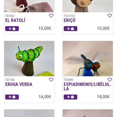
TD062
TDC101
EL RATOLÍ
ERIÇÓ
15,00€
15,00€
TD103
TD089
ERUGA VERDA
ESPIADIMONIS/LIBÈLUL.
LA
16,00€
18,00€