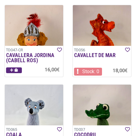
TD047-CR
TD056
CAVALLERA JORDINA
CAVALLET DE MAR
(CABELL ROS)
16,00€
18,00€
Stock: 0
TD065
TD037
COALA
COCODRIL