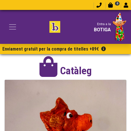
0
Entra a la
BOTIGA
Enviament gratuït per la compra de titelles +89€
Catàleg