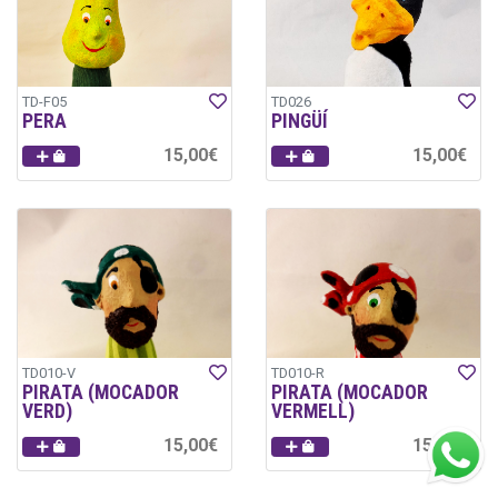
TD-F05
TD026
PERA
PINGÜÍ
15,00€
15,00€
TD010-V
TD010-R
PIRATA (MOCADOR
PIRATA (MOCADOR
VERD)
VERMELL)
15,00€
15,00€