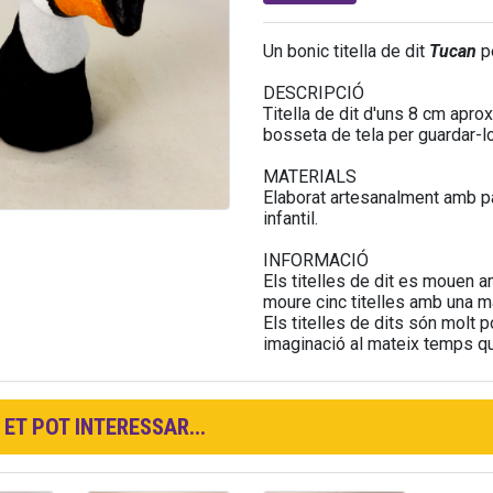
Un bonic titella de dit
Tucan
pe
DESCRIPCIÓ
Titella de dit d'uns 8 cm apro
bosseta de tela per guardar-lo
MATERIALS
Elaborat artesanalment amb pas
infantil.
INFORMACIÓ
Els titelles de dit es mouen a
moure cinc titelles amb una m
Els titelles de dits són molt p
imaginació al mateix temps que
ET POT INTERESSAR...