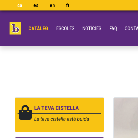
ca
es
en
fr
CATÀLEG
ESCOLES
NOTÍCIES
FAQ
CONT
LA TEVA CISTELLA
La teva cistella està buida