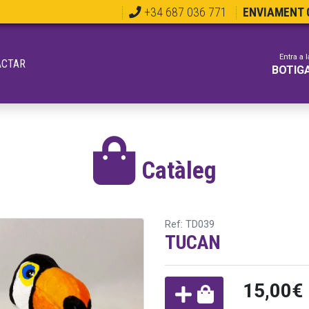
+34 687 036 771
ENVIAMENT G
Entra a l
ACTAR
BOTIG
Catàleg
Ref: TD039
TUCAN
15,00€