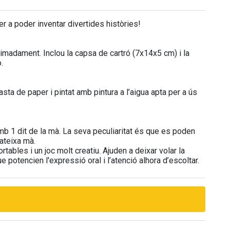
r a poder inventar divertides històries!
ximadament. Inclou la capsa de cartró (7x14x5 cm) i la
.
ta de paper i pintat amb pintura a l’aigua apta per a ús
mb 1 dit de la mà. La seva peculiaritat és que es poden
ateixa mà.
ortables i un joc molt creatiu. Ajuden a deixar volar la
 potencien l'expressió oral i l’atenció alhora d’escoltar.