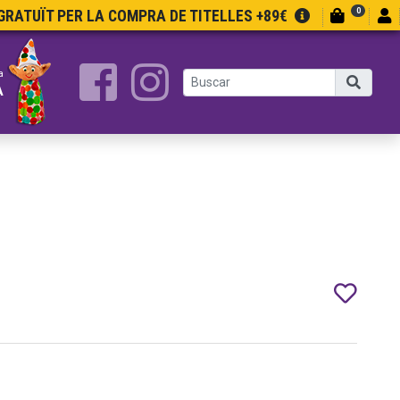
0
RATUÏT PER LA COMPRA DE TITELLES +89€
a
A