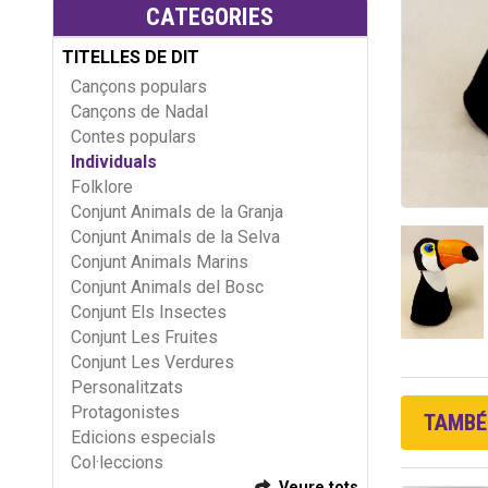
CATEGORIES
TITELLES DE DIT
Cançons populars
Cançons de Nadal
Contes populars
Individuals
Folklore
Conjunt Animals de la Granja
Conjunt Animals de la Selva
Conjunt Animals Marins
Conjunt Animals del Bosc
Conjunt Els Insectes
Conjunt Les Fruites
Conjunt Les Verdures
Personalitzats
Protagonistes
TAMBÉ 
Edicions especials
Col·leccions
Veure tots