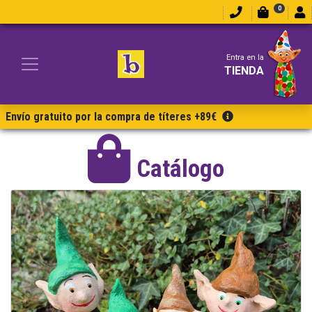
0
Entra en la
TIENDA
Envío gratuito por la compra de títeres +89€
Catálogo