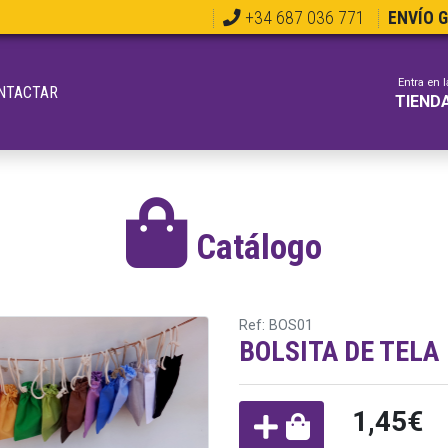
+34 687 036 771
ENVÍO 
Entra en l
NTACTAR
TIEND
Catálogo
Ref: BOS01
BOLSITA DE TELA
1,45€