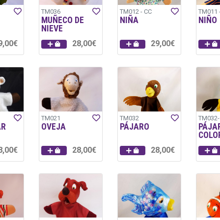
TM036
TM012 - CC
TM011 
MUÑECO DE
NIÑA
NIÑO
NIEVE
9,00€
28,00€
29,00€
TM021
TM032
TM032
AR
OVEJA
PÁJARO
PÁJA
COLO
8,00€
28,00€
28,00€