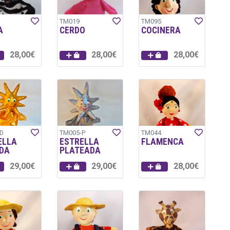
TM019
TM095
A
CERDO
COCINERA
28,00€
28,00€
28,00€
D
TM005-P
TM044
ELLA
ESTRELLA
FLAMENCA
DA
PLATEADA
29,00€
29,00€
28,00€