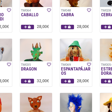
TM064
TM048
TM028
RO
CABALLO
CABRA
CEBR
DI
2,00€
28,00€
28,00€
TM035
TM069
TM005-
DRAGON
ESPANTAPÁJAR
ESTR
OS
DORA
8,00€
32,00€
28,00€