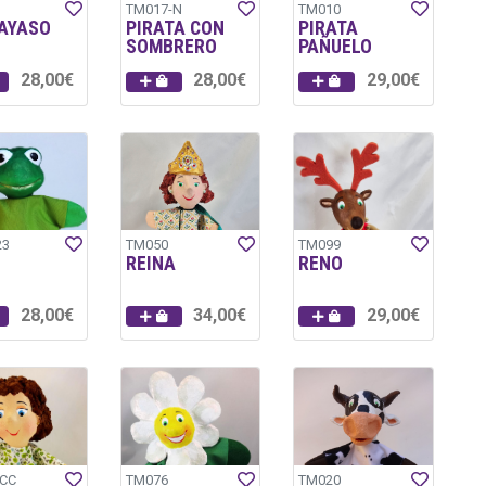
TM017-N
TM010
PAYASO
PIRATA CON
PIRATA
SOMBRERO
PAÑUELO
28,00€
28,00€
29,00€
23
TM050
TM099
REINA
RENO
28,00€
34,00€
29,00€
CC
TM076
TM020