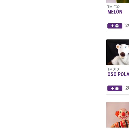
TM-F02
MELÓN
2
TM040
OSO POL
2