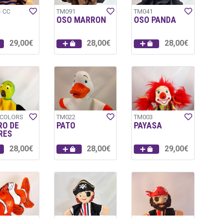
- CC
TM091
TM041
OSO MARRON
OSO PANDA
29,00€
28,00€
28,00€
-COLORS
TM022
TM003
RO DE
PATO
PAYASA
RES
28,00€
28,00€
29,00€