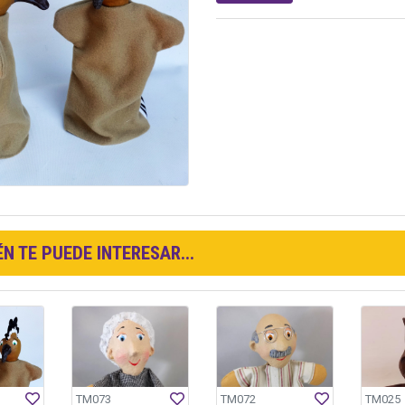
N TE PUEDE INTERESAR...
TM073
TM072
TM025