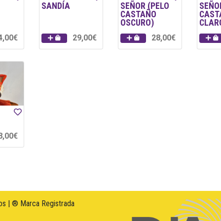
SANDÍA
SEÑOR (PELO
SEÑO
CASTAÑO
CAST
OSCURO)
CLAR
4,00€
29,00€
28,00€
8,00€
s | ® Marca Registrada