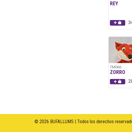
REY
3
TM066
ZORRO
2
© 2026 BUFALLUMS | Todos los derechos reservado