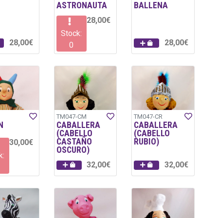
ASTRONAUTA
BALLENA
28,00€
Stock:
28,00€
28,00€
0
TM047-CM
TM047-CR
N
CABALLERA
CABALLERA
(CABELLO
(CABELLO
CASTAÑO
RUBIO)
30,00€
OSCURO)
k:
32,00€
32,00€