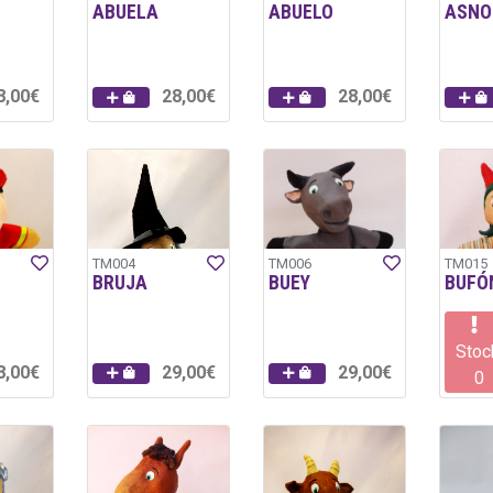
ABUELA
ABUELO
ASNO
8,00€
28,00€
28,00€
TM004
TM006
TM015
BRUJA
BUEY
BUFÓ
Stoc
8,00€
29,00€
29,00€
0