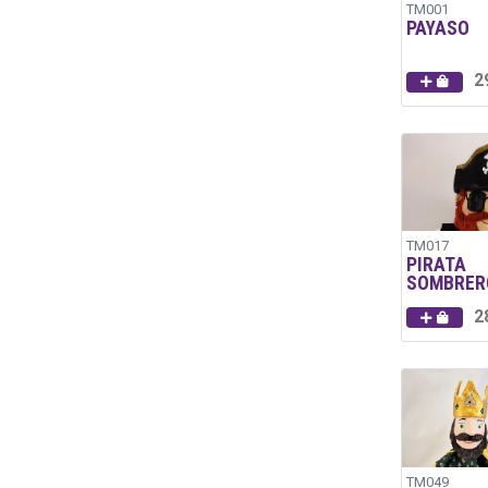
TM001
PAYASO
2
TM017
PIRATA
SOMBRER
2
TM049