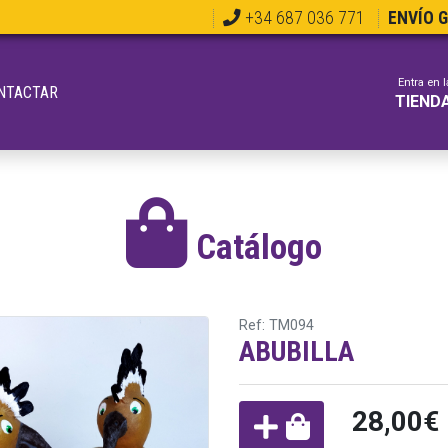
+34 687 036 771
ENVÍO 
Entra en l
NTACTAR
TIEND
Catálogo
Ref: TM094
ABUBILLA
28,00€