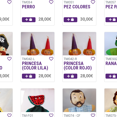
TM034
TM051
TM057
PERRO
PEZ COLORES
PEZ 
9,00€
28,00€
30,00€
TM042-L
TM042-R
TMES0
PRINCESA
PRINCESA
RANA
O
(COLOR LILA)
(COLOR ROJO)
8,00€
28,00€
28,00€
TM-F01
TM074 - CF
TM075-