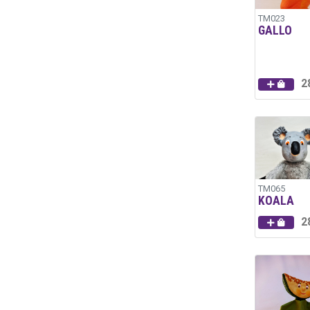
TM023
GALLO
2
TM065
KOALA
2