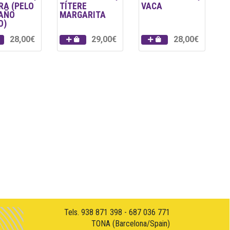
RA (PELO
TÍTERE
VACA
AÑO
MARGARITA
O)
28,00€
29,00€
28,00€
Tels. 938 871 398 - 687 036 771
TONA (Barcelona/Spain)