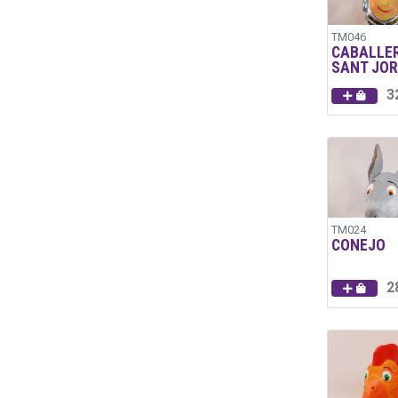
TM046
CABALLE
SANT JOR
3
TM024
CONEJO
2