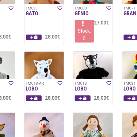
TM033
TM080
TM071
GATO
GENIO
GRAN
27,00€
Stock:
8,00€
28,00€
0
TM018-AR
TM018
TM031
LOBO
LOBO
LORO
8,00€
28,00€
28,00€