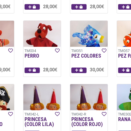
8,00€
28,00€
28,00€
TM034
TM051
TM057
PERRO
PEZ COLORES
PEZ 
9,00€
28,00€
30,00€
TM042-L
TM042-R
TMES0
PRINCESA
PRINCESA
RANA
O
(COLOR LILA)
(COLOR ROJO)