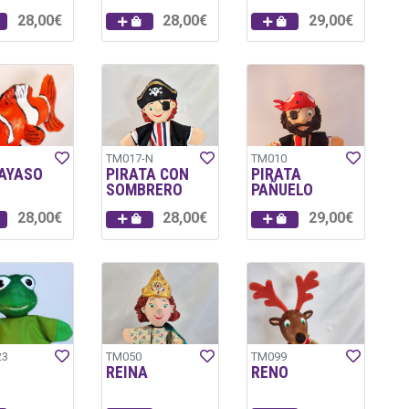
28,00€
28,00€
29,00€
TM017-N
TM010
PAYASO
PIRATA CON
PIRATA
SOMBRERO
PAÑUELO
28,00€
28,00€
29,00€
23
TM050
TM099
REINA
RENO