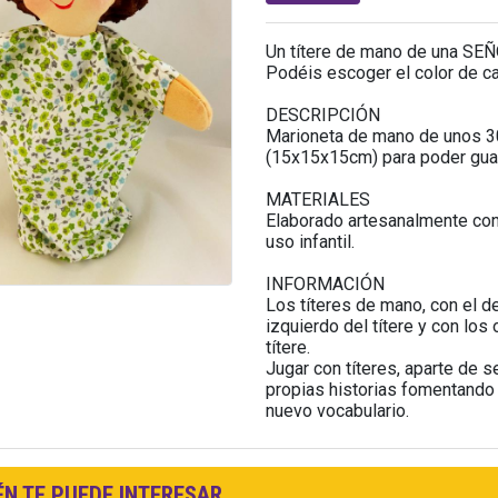
Un títere de mano de una SE
Podéis escoger el color de ca
DESCRIPCIÓN
Marioneta de mano de unos 30
(15x15x15cm) para poder guard
MATERIALES
Elaborado artesanalmente con 
uso infantil.
INFORMACIÓN
Los títeres de mano, con el d
izquierdo del títere y con lo
títere.
Jugar con títeres, aparte de s
propias historias fomentando 
nuevo vocabulario.
N TE PUEDE INTERESAR...