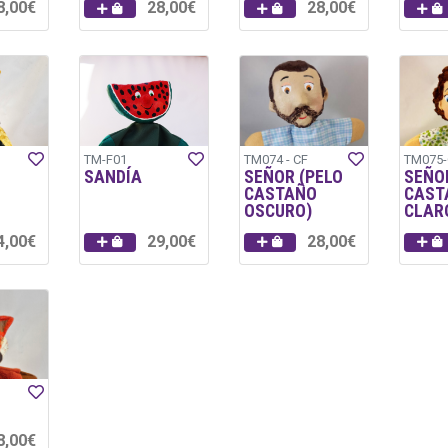
8,00€
28,00€
28,00€
TM-F01
TM074 - CF
TM075-
SANDÍA
SEÑOR (PELO
SEÑO
CASTAÑO
CAST
OSCURO)
CLAR
4,00€
29,00€
28,00€
8,00€