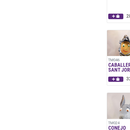
2
TM046
CABALLE
SANT JOR
3
TM024
CONEJO