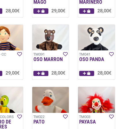
MAGO
MARINERO
28,00€
29,00€
28,00€
- CC
TM091
TM041
OSO MARRON
OSO PANDA
29,00€
28,00€
28,00€
-COLORS
TM022
TM003
RO DE
PATO
PAYASA
RES