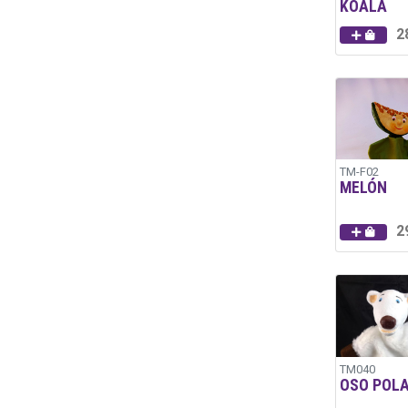
KOALA
2
TM-F02
MELÓN
2
TM040
OSO POL