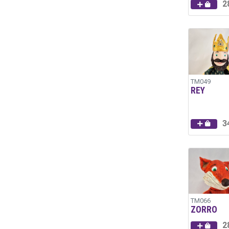
2
TM049
REY
3
TM066
ZORRO
2