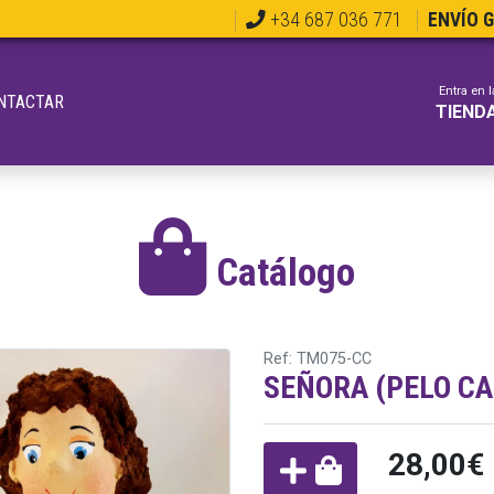
+34 687 036 771
ENVÍO 
Entra en l
NTACTAR
TIEND
Catálogo
Ref: TM075-CC
SEÑORA (PELO C
28,00€