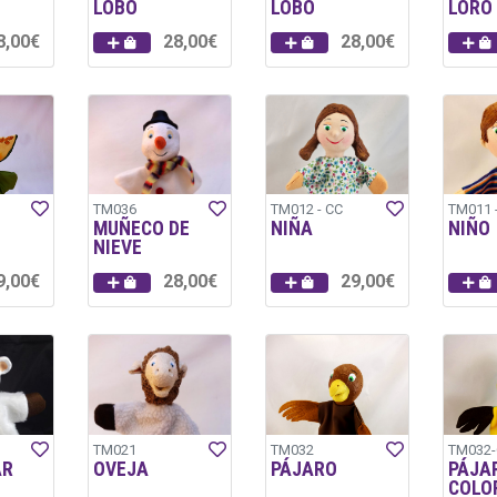
LOBO
LOBO
LORO
8,00€
28,00€
28,00€
TM036
TM012 - CC
TM011 
MUÑECO DE
NIÑA
NIÑO
NIEVE
9,00€
28,00€
29,00€
TM021
TM032
TM032
AR
OVEJA
PÁJARO
PÁJA
COLO