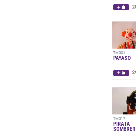
2
TM001
PAYASO
2
TM017
PIRATA
SOMBRER