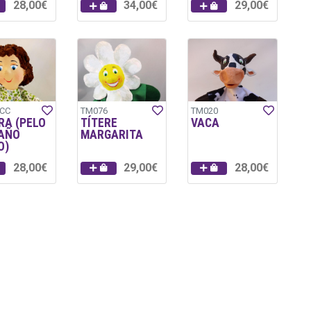
28,00€
34,00€
29,00€
CC
TM076
TM020
RA (PELO
TÍTERE
VACA
AÑO
MARGARITA
O)
28,00€
29,00€
28,00€