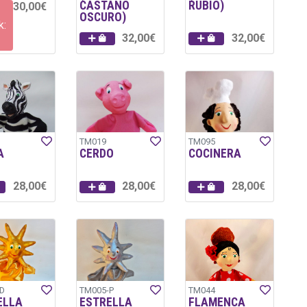
CASTAÑO
RUBIO)
30,00€
OSCURO)
k:
32,00€
32,00€
TM019
TM095
A
CERDO
COCINERA
28,00€
28,00€
28,00€
D
TM005-P
TM044
ELLA
ESTRELLA
FLAMENCA