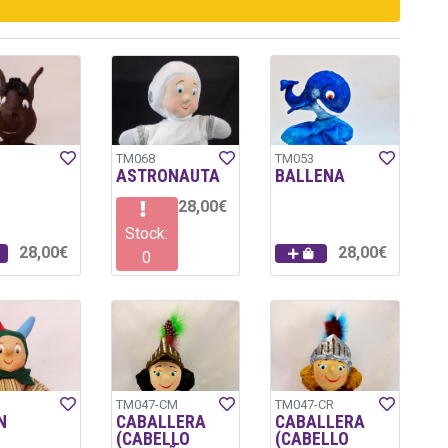
TM068
TM053
ASTRONAUTA
BALLENA
28,00€
Stock:
28,00€
28,00€
0
TM047-CM
TM047-CR
N
CABALLERA
CABALLERA
(CABELLO
(CABELLO