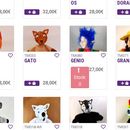
OS
DORA
8,00€
32,00€
28,00€
TM033
TM080
TM071
GATO
GENIO
GRAN
27,00€
Stock:
8,00€
28,00€
0
TM018-AR
TM018
TM031