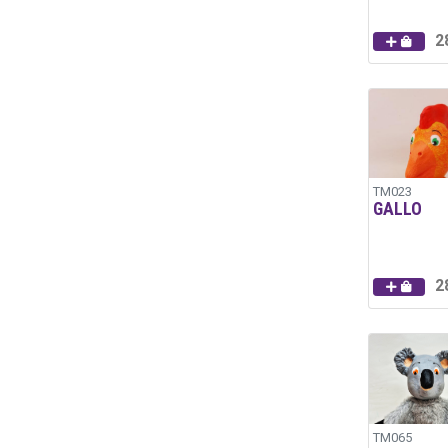
2
TM023
GALLO
2
TM065