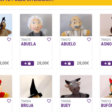
TM073
TM072
TM025
ABUELA
ABUELO
ASNO
8,00€
28,00€
28,00€
TM004
TM006
TM015
BRUJA
BUEY
BUFÓ