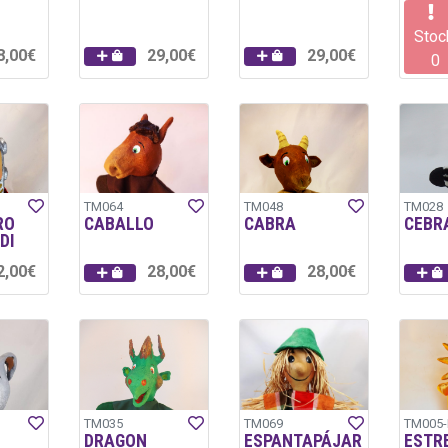
Stoc
8,00€
29,00€
29,00€
0
TM064
TM048
TM028
RO
CABALLO
CABRA
CEBR
DI
2,00€
28,00€
28,00€
TM035
TM069
TM005-
DRAGON
ESPANTAPÁJAR
ESTR