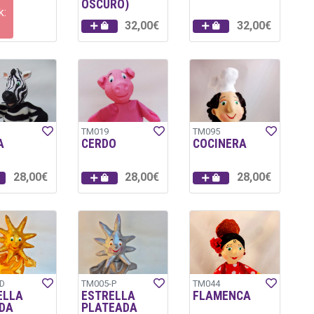
OSCURO)
k:
32,00€
32,00€
TM019
TM095
A
CERDO
COCINERA
28,00€
28,00€
28,00€
D
TM005-P
TM044
ELLA
ESTRELLA
FLAMENCA
DA
PLATEADA