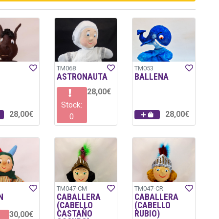
TM068
TM053
ASTRONAUTA
BALLENA
28,00€
Stock:
28,00€
28,00€
0
TM047-CM
TM047-CR
N
CABALLERA
CABALLERA
(CABELLO
(CABELLO
CASTAÑO
RUBIO)
30,00€