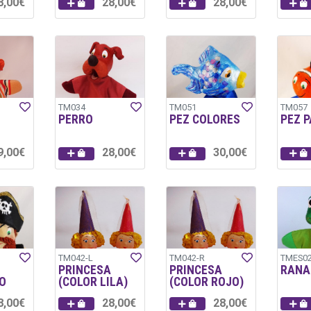
8,00€
28,00€
28,00€
TM034
TM051
TM057
PERRO
PEZ COLORES
PEZ 
9,00€
28,00€
30,00€
TM042-L
TM042-R
TMES0
PRINCESA
PRINCESA
RANA
O
(COLOR LILA)
(COLOR ROJO)
8,00€
28,00€
28,00€