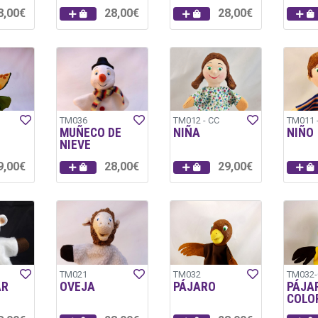
8,00€
28,00€
28,00€
TM036
TM012 - CC
TM011 
MUÑECO DE
NIÑA
NIÑO
NIEVE
9,00€
28,00€
29,00€
TM021
TM032
TM032
AR
OVEJA
PÁJARO
PÁJA
COLO