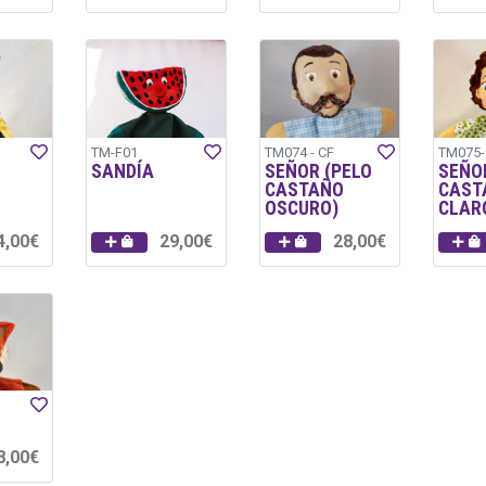
TM-F01
TM074 - CF
TM075-
SANDÍA
SEÑOR (PELO
SEÑO
CASTAÑO
CAST
OSCURO)
CLAR
4,00€
29,00€
28,00€
8,00€