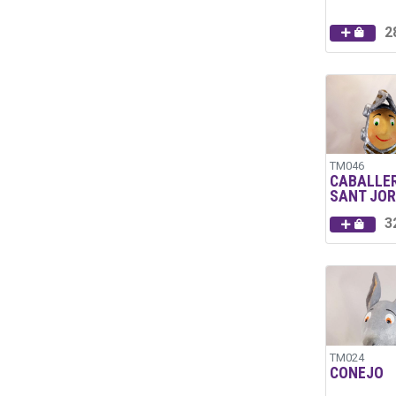
2
TM046
CABALLE
SANT JOR
3
TM024
CONEJO