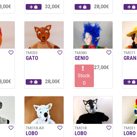
8,00€
32,00€
28,00€
TM033
TM080
TM071
GATO
GENIO
GRAN
27,00€
Stock:
8,00€
28,00€
0
TM018-AR
TM018
TM031
LOBO
LOBO
LORO