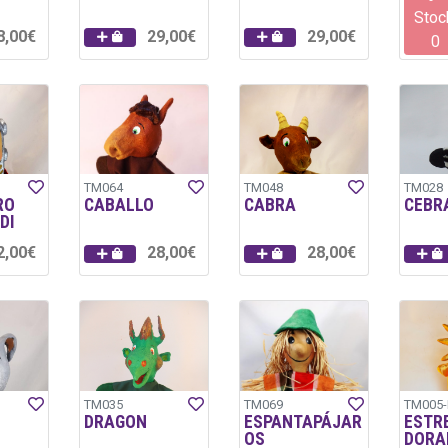
Stoc
8,00€
29,00€
29,00€
0
TM064
TM048
TM028
RO
CABALLO
CABRA
CEBR
DI
2,00€
28,00€
28,00€
TM035
TM069
TM005-
DRAGON
ESPANTAPÁJAR
ESTR
OS
DORA