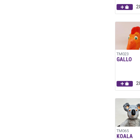
2
TM023
GALLO
2
TM065
KOALA