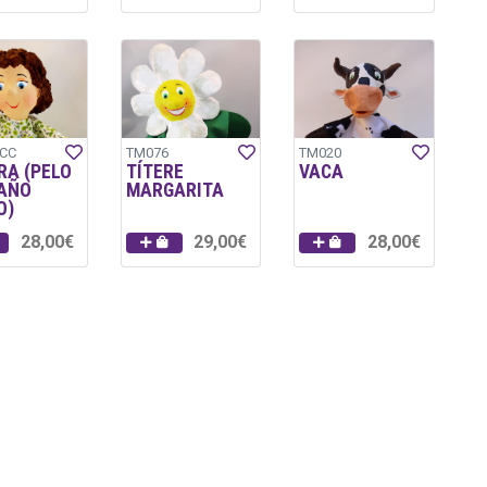
CC
TM076
TM020
RA (PELO
TÍTERE
VACA
AÑO
MARGARITA
O)
28,00€
29,00€
28,00€