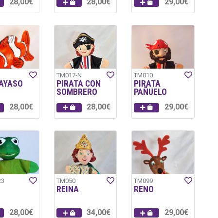
28,00€
28,00€
29,00€
TM017-N
TM010
PAYASO
PIRATA CON
PIRATA
SOMBRERO
PAÑUELO
28,00€
28,00€
29,00€
23
TM050
TM099
REINA
RENO
28,00€
34,00€
29,00€