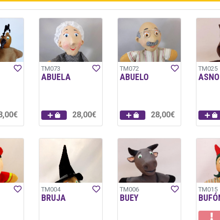
TM073
TM072
TM025
ABUELA
ABUELO
ASNO
8,00€
28,00€
28,00€
TM004
TM006
TM015
BRUJA
BUEY
BUFÓ