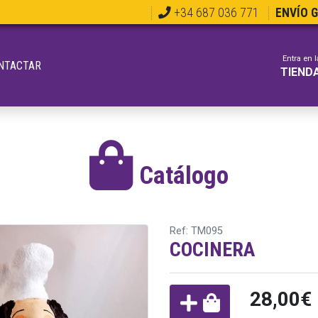
+34 687 036 771
ENVÍO 
Entra en l
NTACTAR
TIEND
Catálogo
Ref: TM095
COCINERA
28,00€