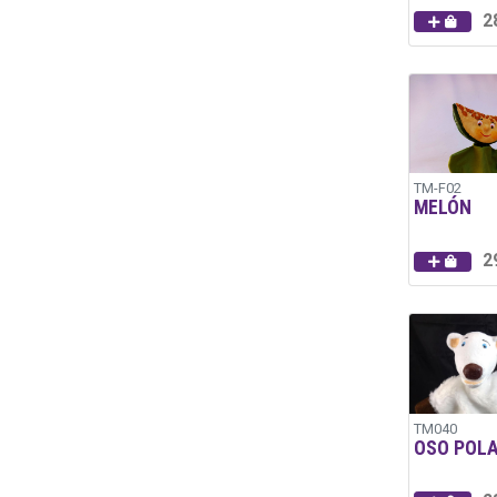
2
TM-F02
MELÓN
2
TM040
OSO POL