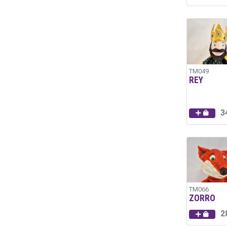
TM049
REY
3
TM066
ZORRO
2