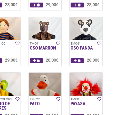
28,00€
29,00€
28,00€
- CC
TM091
TM041
OSO MARRON
OSO PANDA
29,00€
28,00€
28,00€
-COLORS
TM022
TM003
RO DE
PATO
PAYASA
RES