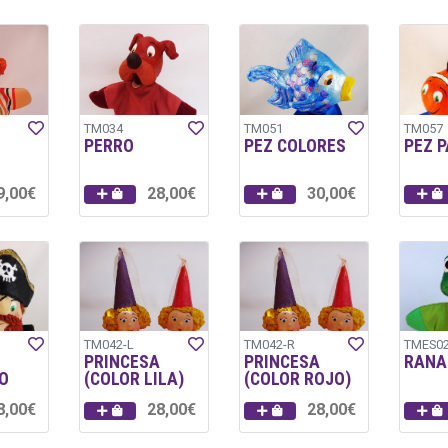
TM034
TM051
TM057
PERRO
PEZ COLORES
PEZ 
9,00€
28,00€
30,00€
TM042-L
TM042-R
TMES0
PRINCESA
PRINCESA
RANA
O
(COLOR LILA)
(COLOR ROJO)
8,00€
28,00€
28,00€