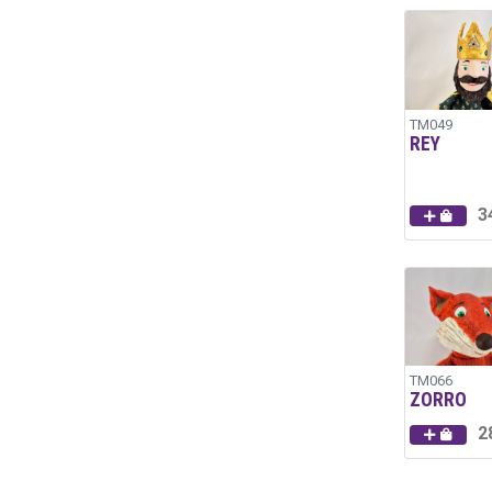
TM049
REY
3
TM066
ZORRO
2