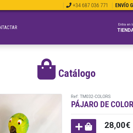
+34 687 036 771
ENVÍO 
Entra en l
NTACTAR
TIEND
Catálogo
Ref: TM032-COLORS
PÁJARO DE COLO
28,00€