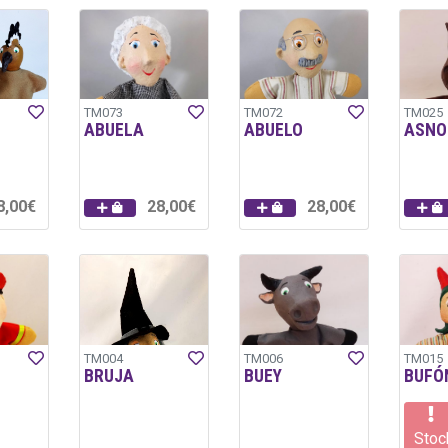
TM073
TM072
TM025
ABUELA
ABUELO
ASNO
8,00€
28,00€
28,00€
TM004
TM006
TM015
BRUJA
BUEY
BUFÓ
Stoc