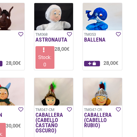
TM068
TM053
ASTRONAUTA
BALLENA
28,00€
Stock:
28,00€
28,00€
0
TM047-CM
TM047-CR
N
CABALLERA
CABALLERA
(CABELLO
(CABELLO
CASTAÑO
RUBIO)
30,00€
OSCURO)
k: