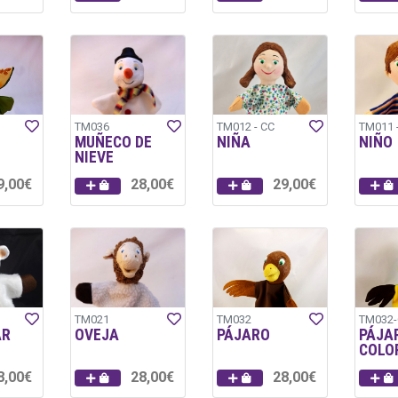
TM036
TM012 - CC
TM011 
MUÑECO DE
NIÑA
NIÑO
NIEVE
9,00€
28,00€
29,00€
TM021
TM032
TM032
AR
OVEJA
PÁJARO
PÁJA
COLO
8,00€
28,00€
28,00€