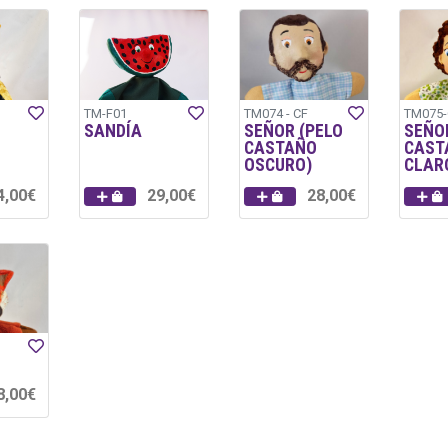
TM-F01
TM074 - CF
TM075-
SANDÍA
SEÑOR (PELO
SEÑO
CASTAÑO
CAST
OSCURO)
CLAR
4,00€
29,00€
28,00€
8,00€