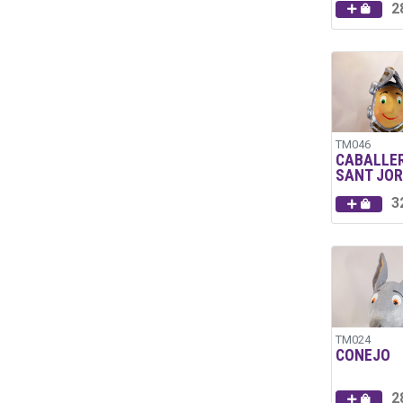
2
TM046
CABALLE
SANT JOR
3
TM024
CONEJO
2