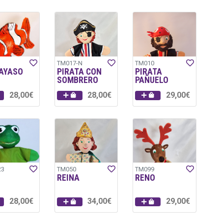
TM017-N
TM010
PAYASO
PIRATA CON
PIRATA
SOMBRERO
PAÑUELO
28,00€
28,00€
29,00€
23
TM050
TM099
REINA
RENO
28,00€
34,00€
29,00€