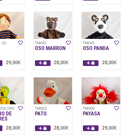
- CC
TM091
TM041
OSO MARRON
OSO PANDA
29,00€
28,00€
28,00€
-COLORS
TM022
TM003
RO DE
PATO
PAYASA
RES
28,00€
28,00€
29,00€