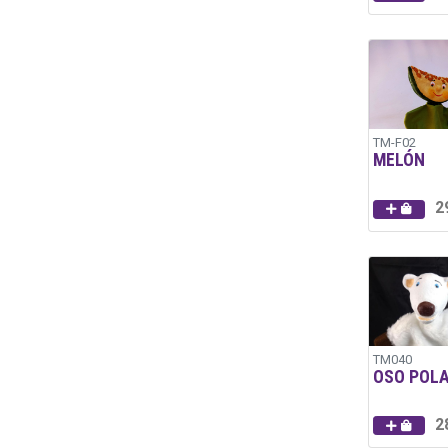
TM-F02
MELÓN
2
TM040
OSO POL
2