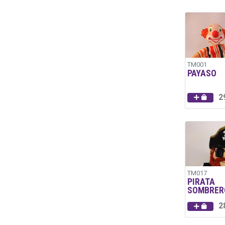
TM001
PAYASO
2
TM017
PIRATA
SOMBRER
2