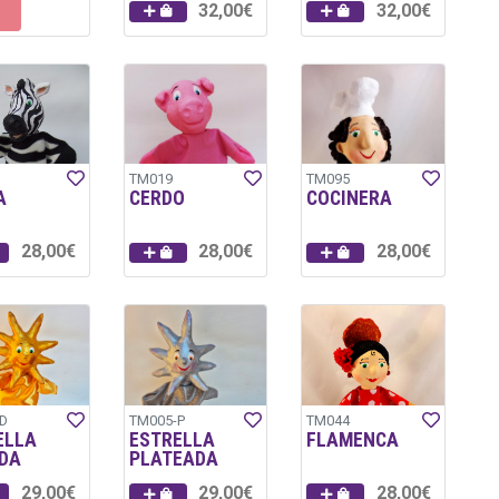
32,00€
32,00€
TM019
TM095
A
CERDO
COCINERA
28,00€
28,00€
28,00€
D
TM005-P
TM044
ELLA
ESTRELLA
FLAMENCA
DA
PLATEADA
29,00€
29,00€
28,00€