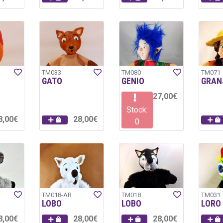
TM033
TM080
TM071
GATO
GENIO
GRAN
27,00€
Stock:
8,00€
28,00€
0
TM018-AR
TM018
TM031
LOBO
LOBO
LORO
8,00€
28,00€
28,00€