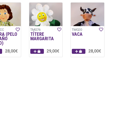
CC
TM076
TM020
RA (PELO
TÍTERE
VACA
AÑO
MARGARITA
O)
28,00€
29,00€
28,00€