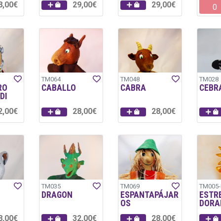
8,00€
29,00€
29,00€
0
TM064
TM048
TM028
RO
CABALLO
CABRA
CEBR
DI
2,00€
28,00€
28,00€
TM035
TM069
TM005-
DRAGON
ESPANTAPÁJAR
ESTR
OS
DORA
8,00€
32,00€
28,00€