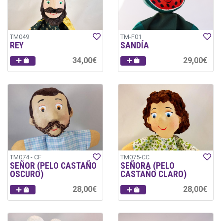
TM049
TM-F01
REY
SANDÍA
34,00€
29,00€
TM074 - CF
TM075-CC
SEÑOR (PELO CASTAÑO
SEÑORA (PELO
OSCURO)
CASTAÑO CLARO)
28,00€
28,00€