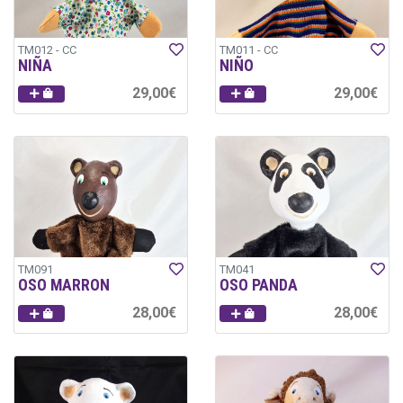
TM012 - CC
TM011 - CC
NIÑA
NIÑO
29,00€
29,00€
TM091
TM041
OSO MARRON
OSO PANDA
28,00€
28,00€