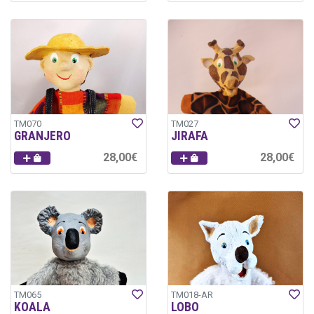
TM070
TM027
GRANJERO
JIRAFA
28,00€
28,00€
TM065
TM018-AR
KOALA
LOBO