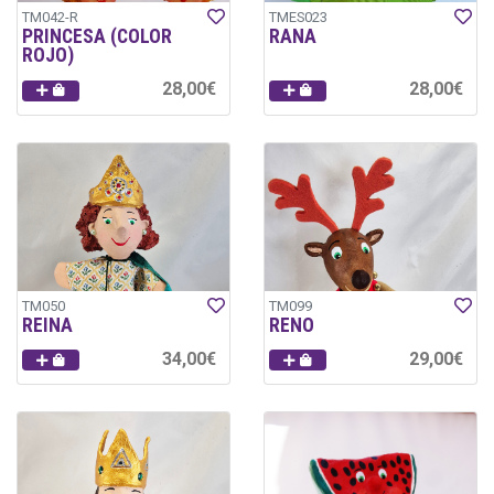
TM042-R
TMES023
PRINCESA (COLOR
RANA
ROJO)
28,00€
28,00€
TM050
TM099
REINA
RENO
34,00€
29,00€