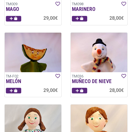
TM009
TM098
MAGO
MARINERO
29,00€
28,00€
TM-F02
TM036
MELÓN
MUÑECO DE NIEVE
29,00€
28,00€