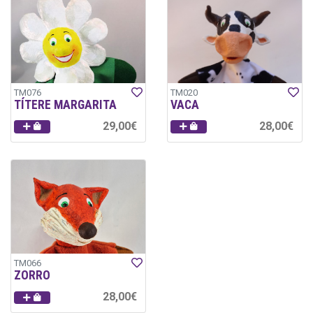
TM076
TM020
TÍTERE MARGARITA
VACA
29,00€
28,00€
TM066
ZORRO
28,00€