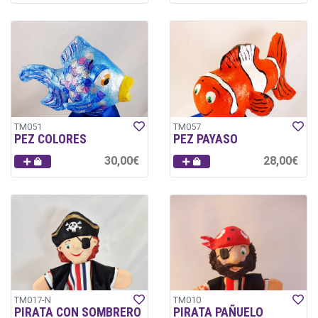
TM051
TM057
PEZ COLORES
PEZ PAYASO
30,00€
28,00€
TM017-N
TM010
PIRATA CON SOMBRERO
PIRATA PAÑUELO