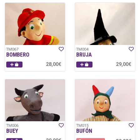
TM067
TM004
BOMBERO
BRUJA
28,00€
29,00€
TM006
TM015
BUEY
BUFÓN