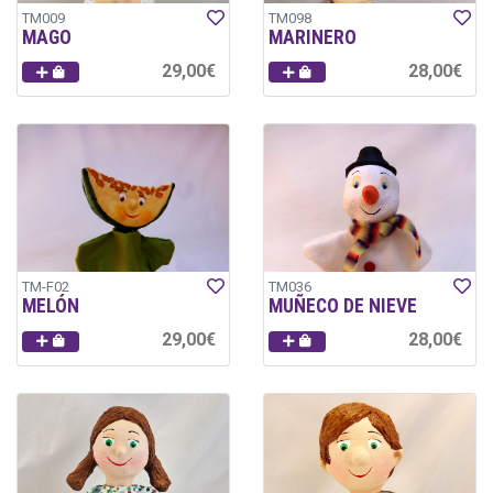
TM009
TM098
MAGO
MARINERO
29,00€
28,00€
TM-F02
TM036
MELÓN
MUÑECO DE NIEVE
29,00€
28,00€