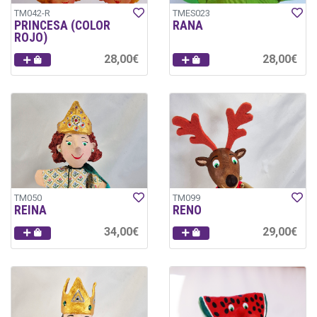
TM042-R
TMES023
PRINCESA (COLOR
RANA
ROJO)
28,00€
28,00€
TM050
TM099
REINA
RENO
34,00€
29,00€