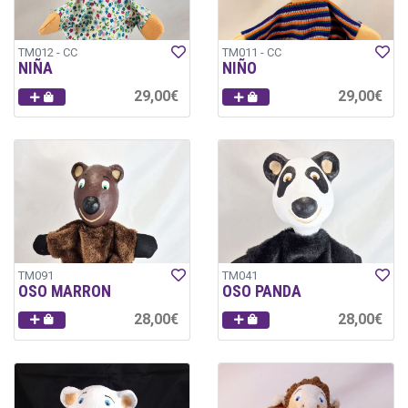
TM012 - CC
TM011 - CC
NIÑA
NIÑO
29,00€
29,00€
TM091
TM041
OSO MARRON
OSO PANDA
28,00€
28,00€