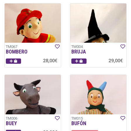
TM067
TM004
BOMBERO
BRUJA
28,00€
29,00€
TM006
TM015
BUEY
BUFÓN