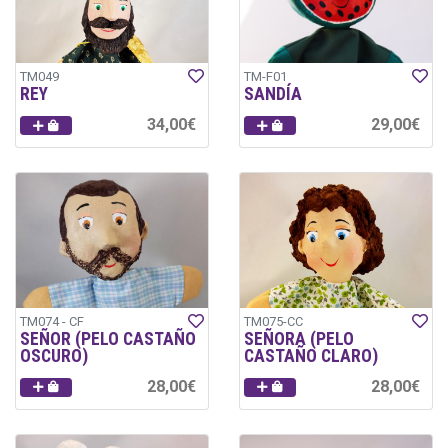
TM049
TM-F01
REY
SANDÍA
34,00€
29,00€
TM074 - CF
TM075-CC
SEÑOR (PELO CASTAÑO
SEÑORA (PELO
OSCURO)
CASTAÑO CLARO)
28,00€
28,00€