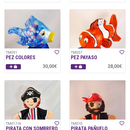
TM051
TM057
PEZ COLORES
PEZ PAYASO
30,00€
28,00€
TM017-N
TM010
PIRATA CON SOMBRERO
PIRATA PAÑUELO