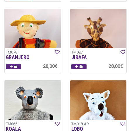
TM070
TM027
GRANJERO
JIRAFA
28,00€
28,00€
TM065
TM018-AR
KOALA
LOBO