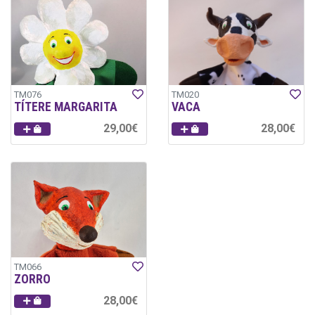
TM076
TM020
TÍTERE MARGARITA
VACA
29,00€
28,00€
TM066
ZORRO
28,00€