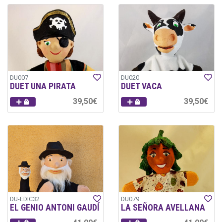
DU007
DU020
DUET UNA PIRATA
DUET VACA
39,50€
39,50€
DU-EDIC32
DU079
EL GENIO ANTONI GAUDÍ
LA SEÑORA AVELLANA