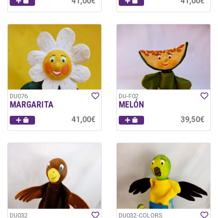
41,00€
41,00€
DU076
DU-F02
MARGARITA
MELÓN
41,00€
39,50€
DU032
DU032-COLORS