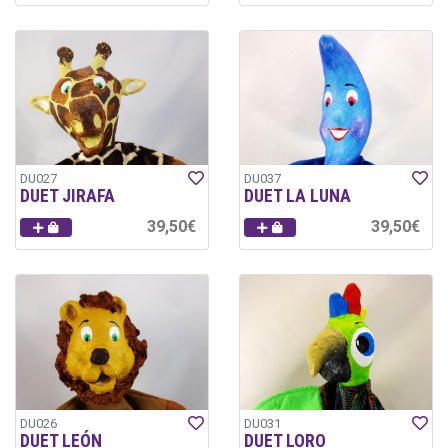
DU027
DU037
DUET JIRAFA
DUET LA LUNA
39,50€
39,50€
DU026
DU031
DUET LEÓN
DUET LORO