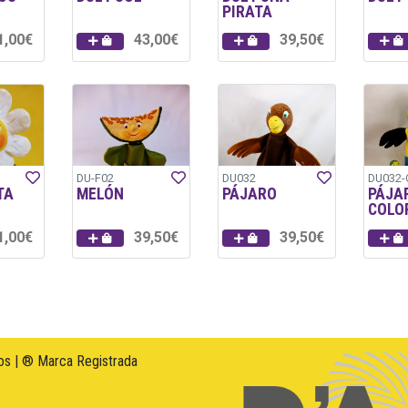
PIRATA
1,00€
43,00€
39,50€
DU-F02
DU032
DU032
TA
MELÓN
PÁJARO
PÁJA
COLO
1,00€
39,50€
39,50€
s | ® Marca Registrada