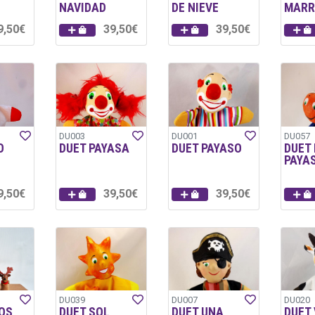
NAVIDAD
DE NIEVE
MARR
9,50€
39,50€
39,50€
DU003
DU001
DU057
O
DUET PAYASA
DUET PAYASO
DUET
PAYA
9,50€
39,50€
39,50€
DU039
DU007
DU020
OS
DUET SOL
DUET UNA
DUET