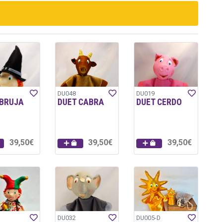
DU048
DU019
 BRUJA
DUET CABRA
DUET CERDO
39,50€
39,50€
39,50€
DU032
DU005-D