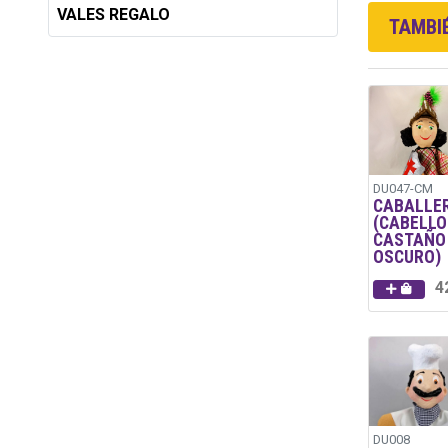
VALES REGALO
TAMBIÉ
DU047-CM
CABALLE
(CABELLO
CASTAÑO
OSCURO)
4
DU008