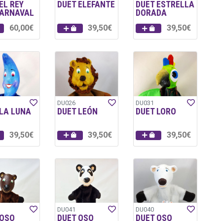
EL REY
DUET ELEFANTE
DUET ESTRELLA
CARNAVAL
DORADA
60,00€
39,50€
39,50€
DU026
DU031
 LA LUNA
DUET LEÓN
DUET LORO
39,50€
39,50€
39,50€
DU041
DU040
 OSO
DUET OSO
DUET OSO