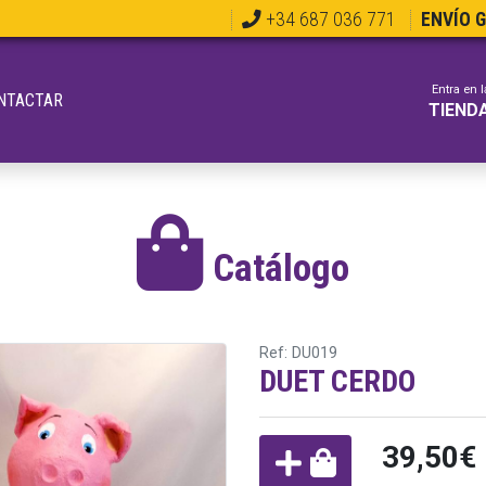
+34 687 036 771
ENVÍO 
Entra en l
NTACTAR
TIEND
Catálogo
Ref: DU019
DUET CERDO
39,50€