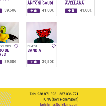
ANTONI GAUDÍ
AVELLANA
39,50€
41,00€
41,00€
-COLORS
DU-F01
RO DE
SANDÍA
RES
39,50€
39,50€
Tels. 938 871 398 - 687 036 771
TONA (Barcelona/Spain)
bufallums@bufallums.com