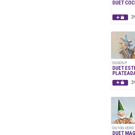
DUET COC
3
DU005-P
DUET EST
PLATEAD
3
DU100-VERD
DUET MAG