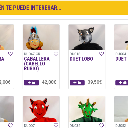
N TE PUEDE INTERESAR...
DU047-CR
DU018
DU004
RA
CABALLERA
DUET LOBO
DUET
(CABELLO
RUBIO)
2,00€
42,00€
39,50€
DU007
DU035
DU052