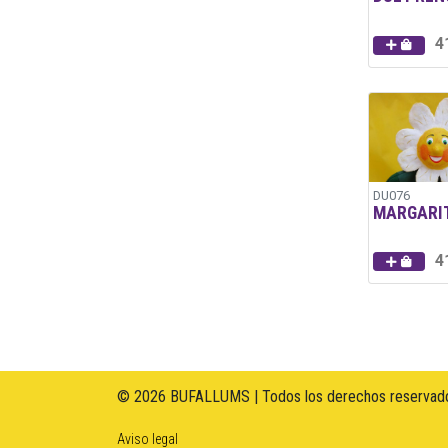
4
DU076
MARGARI
4
© 2026 BUFALLUMS | Todos los derechos reservado
Aviso legal