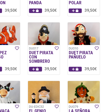
ON
PANDA
POLAR
39,50€
39,50€
39,50€
DU017
DU010
 PEZ
DUET PIRATA
DUET PIRATA
SO
CON
PAÑUELO
SOMBRERO
39,50€
39,50€
39,50€
DU-EDIC32
DU079
 VACA
EL GENIO
LA SEÑORA