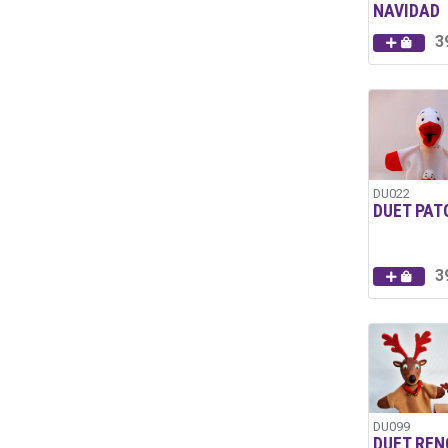
NAVIDAD
3
DU022
DUET PAT
3
DU099
DUET REN