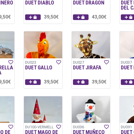
INERO
DUET DIABLO
DUET DRAGON
DUET 
DEL 
9,50€
39,50€
43,00€
DU023
DU027
DU037
RELLA
DUET GALLO
DUET JIRAFA
DUET
A
9,50€
39,50€
39,50€
DU100-VERMELL
DU036
DU091
O DE
DUET MAGO DE
DUET MUÑECO
DUET