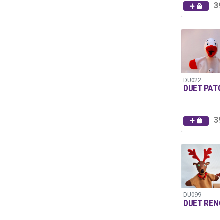
3
DU022
DUET PAT
3
DU099
DUET REN