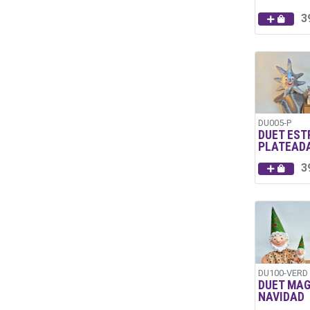
3
DU005-P
DUET EST
PLATEAD
3
DU100-VERD
DUET MAG
NAVIDAD