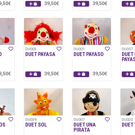
9,50€
39,50€
39,50€
DU003
DU001
DU057
O
DUET PAYASA
DUET PAYASO
DUET
PAYA
9,50€
39,50€
39,50€
DU039
DU007
DU020
OS
DUET SOL
DUET UNA
DUET
PIRATA