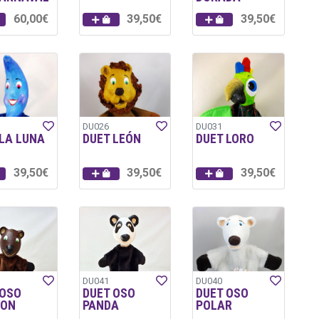
60,00€
39,50€
39,50€
DU026
DU031
 LA LUNA
DUET LEÓN
DUET LORO
39,50€
39,50€
39,50€
DU041
DU040
 OSO
DUET OSO
DUET OSO
ON
PANDA
POLAR