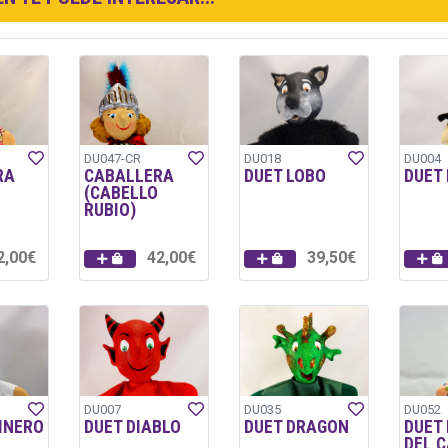
DU047-CR
DU018
DU004
RA
CABALLERA
DUET LOBO
DUET
(CABELLO
RUBIO)
2,00€
42,00€
39,50€
DU007
DU035
DU052
INERO
DUET DIABLO
DUET DRAGON
DUET 
DEL 