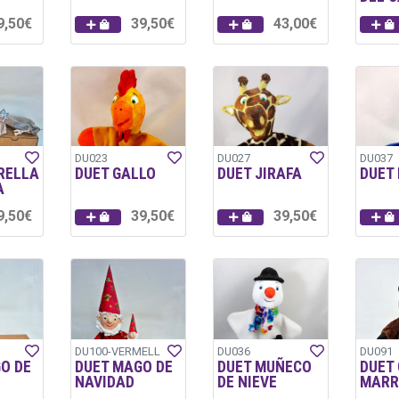
9,50€
39,50€
43,00€
DU023
DU027
DU037
RELLA
DUET GALLO
DUET JIRAFA
DUET
A
9,50€
39,50€
39,50€
DU100-VERMELL
DU036
DU091
O DE
DUET MAGO DE
DUET MUÑECO
DUET
NAVIDAD
DE NIEVE
MARR