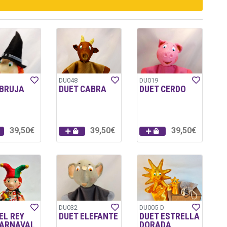
DU048
DU019
 BRUJA
DUET CABRA
DUET CERDO
39,50€
39,50€
39,50€
DU032
DU005-D
EL REY
DUET ELEFANTE
DUET ESTRELLA
CARNAVAL
DORADA