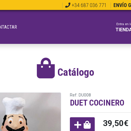
+34 687 036 771
ENVÍO 
Entra en l
NTACTAR
TIEND
Catálogo
Ref: DU008
DUET COCINERO
39,50€