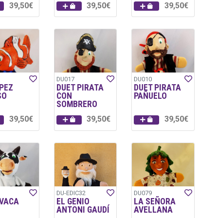
39,50€
39,50€
39,50€
DU017
DU010
 PEZ
DUET PIRATA
DUET PIRATA
SO
CON
PAÑUELO
SOMBRERO
39,50€
39,50€
39,50€
DU-EDIC32
DU079
 VACA
EL GENIO
LA SEÑORA
ANTONI GAUDÍ
AVELLANA