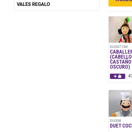
VALES REGALO
DU047-CM
CABALLE
(CABELLO
CASTAÑO
OSCURO)
4
DU008
DUET COC