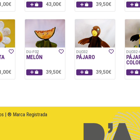
1,00€
43,00€
39,50€
DU-F02
DU032
DU032
TA
MELÓN
PÁJARO
PÁJA
COLO
1,00€
39,50€
39,50€
s | ® Marca Registrada