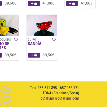
39,50€
41,00€
41,00€
-COLORS
DU-F01
RO DE
SANDÍA
RES
39,50€
39,50€
Tels. 938 871 398 - 687 036 771
TONA (Barcelona/Spain)
bufallums@bufallums.com