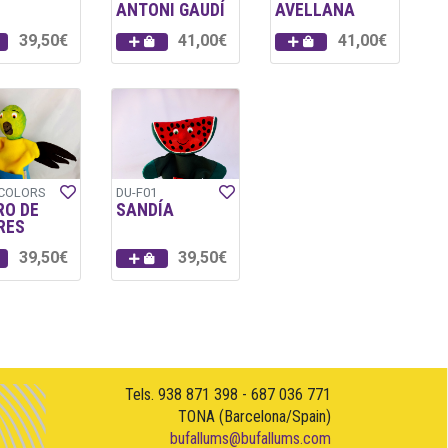
ANTONI GAUDÍ
AVELLANA
39,50€
41,00€
41,00€
-COLORS
DU-F01
RO DE
SANDÍA
RES
39,50€
39,50€
Tels. 938 871 398 - 687 036 771
TONA (Barcelona/Spain)
bufallums@bufallums.com