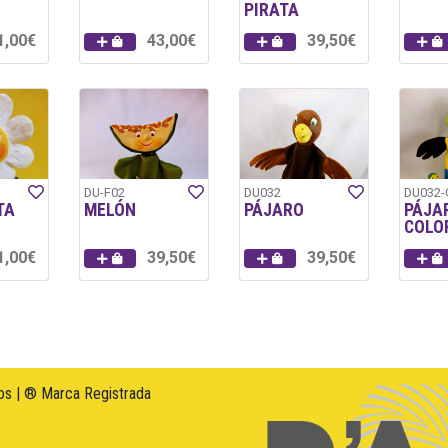
PIRATA
1,00€
43,00€
39,50€
DU-F02
DU032
DU032
TA
MELÓN
PÁJARO
PÁJA
COLO
1,00€
39,50€
39,50€
s | ® Marca Registrada