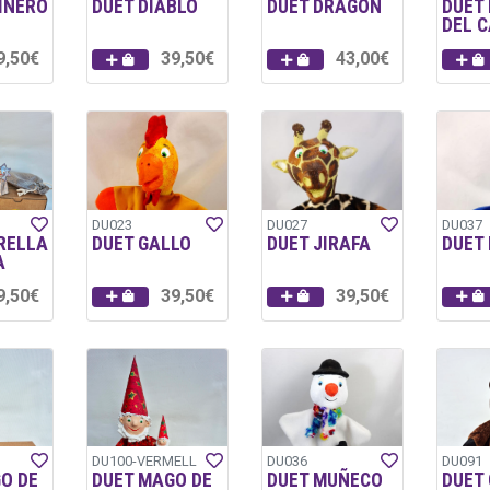
INERO
DUET DIABLO
DUET DRAGON
DUET 
DEL 
9,50€
39,50€
43,00€
DU023
DU027
DU037
RELLA
DUET GALLO
DUET JIRAFA
DUET
A
9,50€
39,50€
39,50€
DU100-VERMELL
DU036
DU091
O DE
DUET MAGO DE
DUET MUÑECO
DUET