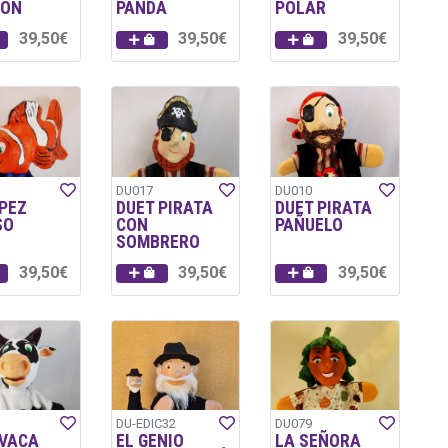
ON
PANDA
POLAR
39,50€
39,50€
39,50€
DU017
DU010
 PEZ
DUET PIRATA
DUET PIRATA
SO
CON
PAÑUELO
SOMBRERO
39,50€
39,50€
39,50€
DU-EDIC32
DU079
 VACA
EL GENIO
LA SEÑORA