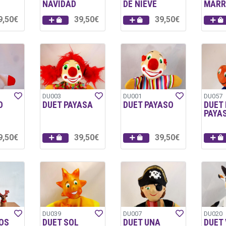
NAVIDAD
DE NIEVE
MARR
9,50€
39,50€
39,50€
DU003
DU001
DU057
O
DUET PAYASA
DUET PAYASO
DUET
PAYA
9,50€
39,50€
39,50€
DU039
DU007
DU020
OS
DUET SOL
DUET UNA
DUET