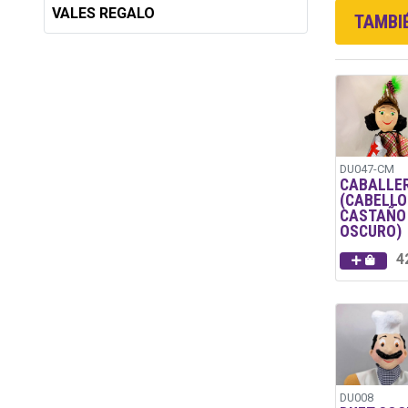
VALES REGALO
TAMBIÉ
DU047-CM
CABALLE
(CABELLO
CASTAÑO
OSCURO)
4
DU008