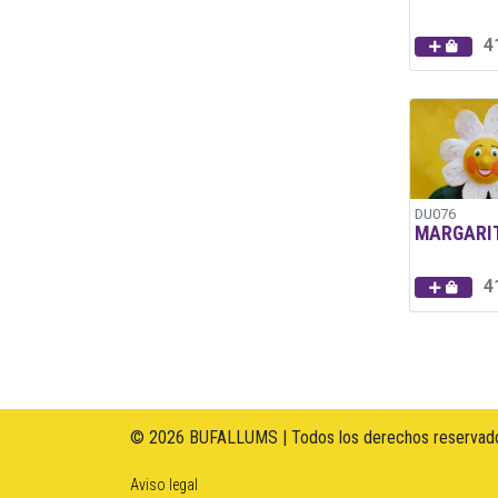
4
DU076
MARGARI
4
© 2026 BUFALLUMS | Todos los derechos reservado
Aviso legal