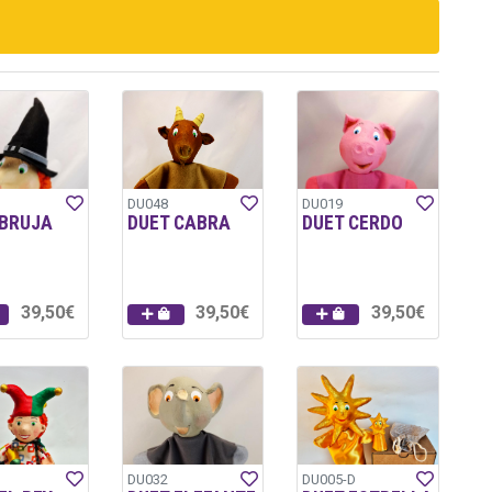
DU048
DU019
 BRUJA
DUET CABRA
DUET CERDO
39,50€
39,50€
39,50€
DU032
DU005-D