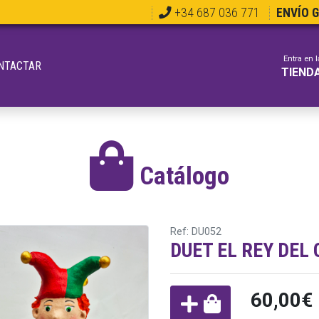
+34 687 036 771
ENVÍO 
Entra en l
NTACTAR
TIEND
Catálogo
Ref: DU052
DUET EL REY DEL
60,00€