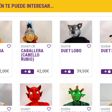
N TE PUEDE INTERESAR...
DU047-CR
DU018
DU004
RA
CABALLERA
DUET LOBO
DUET
(CABELLO
RUBIO)
2,00€
42,00€
39,50€
DU007
DU035
DU052