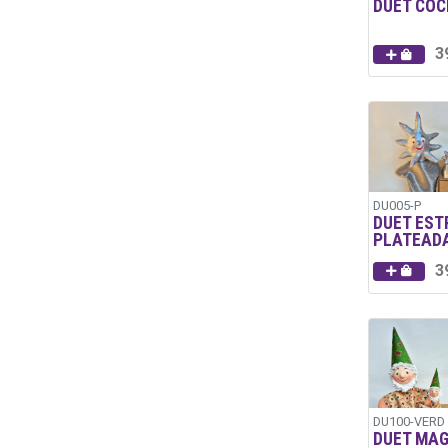
DUET COC
3
DU005-P
DUET EST
PLATEAD
3
DU100-VERD
DUET MAG