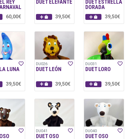
EL REY
DUET ELEFANTE
DUET ESTRELLA
CARNAVAL
DORADA
60,00€
39,50€
39,50€
DU026
DU031
 LA LUNA
DUET LEÓN
DUET LORO
39,50€
39,50€
39,50€
DU041
DU040
 OSO
DUET OSO
DUET OSO