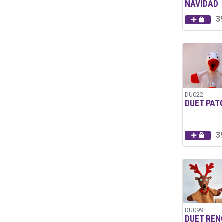
NAVIDAD
3
DU022
DUET PAT
3
DU099
DUET REN