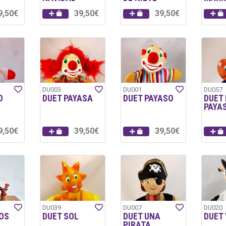
9,50€
39,50€
39,50€
DU003
DU001
DU057
O
DUET PAYASA
DUET PAYASO
DUET
PAYA
9,50€
39,50€
39,50€
DU039
DU007
DU020
OS
DUET SOL
DUET UNA
DUET
PIRATA