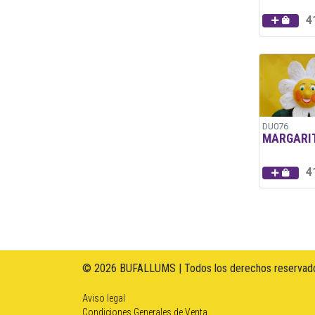
4
DU076
MARGARI
4
© 2026 BUFALLUMS | Todos los derechos reservado
Aviso legal
Condiciones Generales de Venta