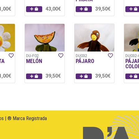
1,00€
43,00€
39,50€
DU-F02
DU032
DU032
TA
MELÓN
PÁJARO
PÁJA
COLO
1,00€
39,50€
39,50€
s | ® Marca Registrada