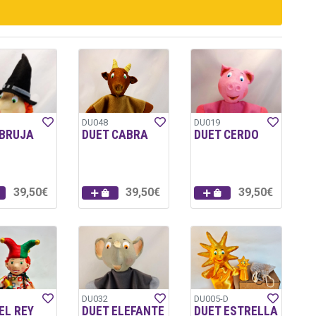
DU048
DU019
 BRUJA
DUET CABRA
DUET CERDO
39,50€
39,50€
39,50€
DU032
DU005-D
EL REY
DUET ELEFANTE
DUET ESTRELLA