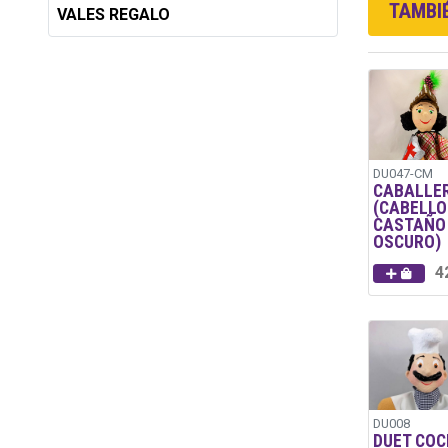
TAMBIÉ
VALES REGALO
DU047-CM
CABALLE
(CABELLO
CASTAÑO
OSCURO)
4
DU008
DUET COC