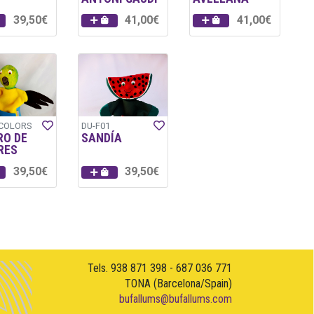
39,50€
41,00€
41,00€
-COLORS
DU-F01
RO DE
SANDÍA
RES
39,50€
39,50€
Tels. 938 871 398 - 687 036 771
TONA (Barcelona/Spain)
bufallums@bufallums.com