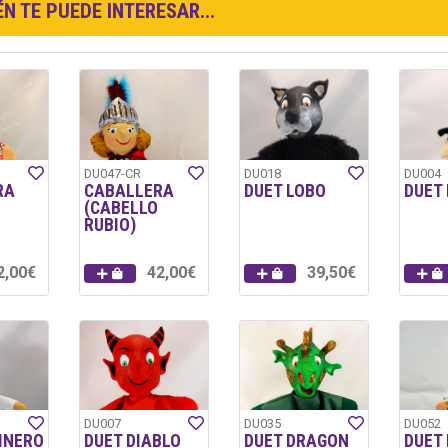
N TE PUEDE INTERESAR...
DU047-CR
DU018
DU004
RA
CABALLERA
DUET LOBO
DUET
(CABELLO
RUBIO)
2,00€
42,00€
39,50€
DU007
DU035
DU052
INERO
DUET DIABLO
DUET DRAGON
DUET 