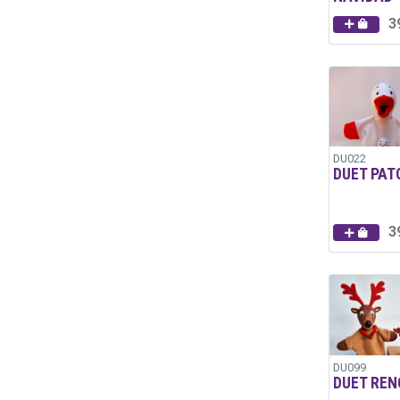
3
DU022
DUET PAT
3
DU099
DUET REN