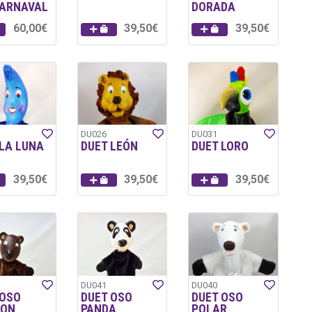
CARNAVAL
DORADA
60,00€
39,50€
39,50€
DU026
DU031
 LA LUNA
DUET LEÓN
DUET LORO
39,50€
39,50€
39,50€
DU041
DU040
 OSO
DUET OSO
DUET OSO
ON
PANDA
POLAR