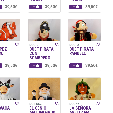
39,50€
39,50€
39,50€
DU017
DU010
 PEZ
DUET PIRATA
DUET PIRATA
SO
CON
PAÑUELO
SOMBRERO
39,50€
39,50€
39,50€
DU-EDIC32
DU079
 VACA
EL GENIO
LA SEÑORA
ANTONI GAUDÍ
AVELLANA