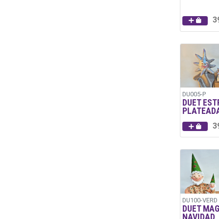
3
DU005-P
DUET EST
PLATEAD
3
DU100-VERD
DUET MAG
NAVIDAD