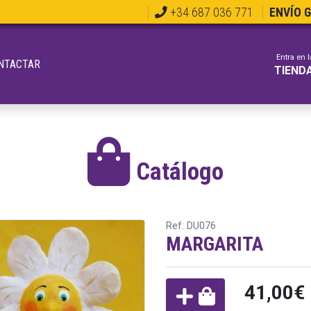
+34 687 036 771
ENVÍO 
Entra en l
NTACTAR
TIEND
Catálogo
Ref: DU076
MARGARITA
41,00€