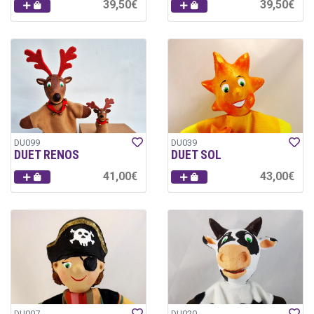
39,50€
39,50€
DU099
DU039
DUET RENOS
DUET SOL
41,00€
43,00€
DU007
DU020