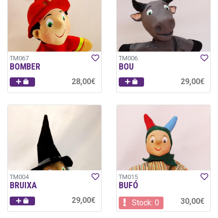
TM067
TM006
BOMBER
BOU
28,00€
29,00€
TM004
TM015
BRUIXA
BUFÓ
29,00€
30,00€
Stock: 0