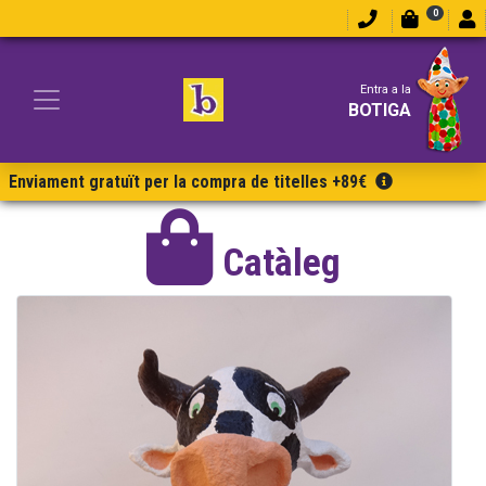
0
Entra a la
BOTIGA
Enviament gratuït per la compra de titelles +89€
Catàleg