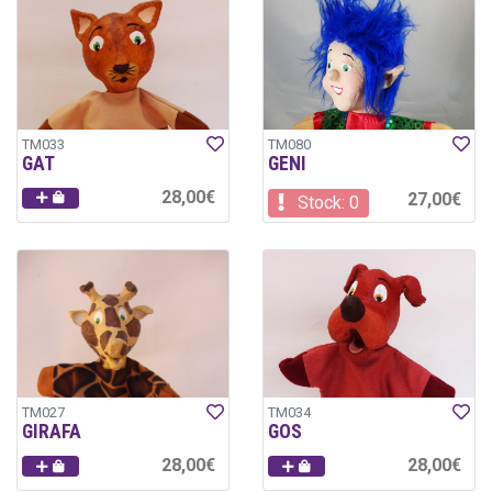
TM033
TM080
GAT
GENI
28,00€
27,00€
Stock: 0
TM027
TM034
GIRAFA
GOS
28,00€
28,00€