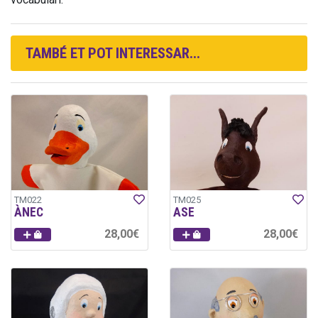
TAMBÉ ET POT INTERESSAR...
TM022
TM025
ÀNEC
ASE
28,00€
28,00€