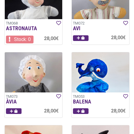
TM068
TM072
ASTRONAUTA
AVI
28,00€
28,00€
Stock: 0
TM073
TM053
ÀVIA
BALENA
28,00€
28,00€