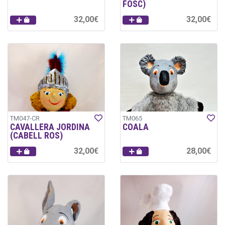
FOSC)
32,00€
32,00€
TM047-CR
TM065
CAVALLERA JORDINA
COALA
(CABELL ROS)
32,00€
28,00€