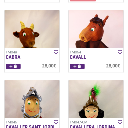
TM048
TM064
CABRA
CAVALL
28,00€
28,00€
TM046
TM047-CM
CAVALLER SANT JORDI
CAVALLERA JORDINA