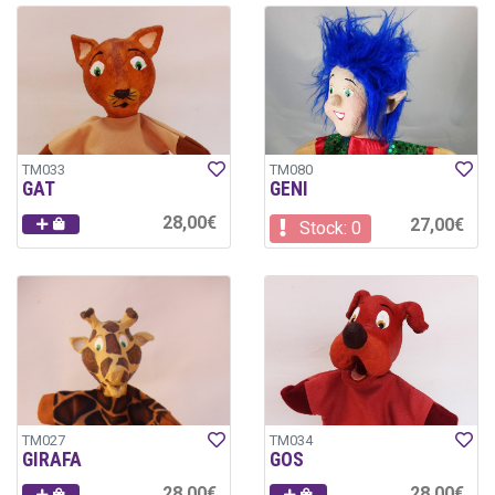
TM033
TM080
GAT
GENI
28,00€
27,00€
Stock: 0
TM027
TM034
GIRAFA
GOS
28,00€
28,00€