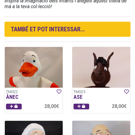
Inspira la imaginació dels infants i afegeix aquest titella de
mà a la teva col·lecció!
TAMBÉ ET POT INTERESSAR...
TM022
TM025
ÀNEC
ASE
28,00€
28,00€