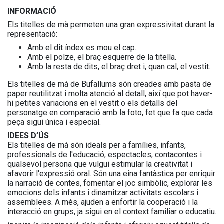
INFORMACIÓ
Els titelles de mà permeten una gran expressivitat durant la
representació:
Amb el dit índex es mou el cap.
Amb el polze, el braç esquerre de la titella.
Amb la resta de dits, el braç dret i, quan cal, el vestit.
Els titelles de mà de Bufallums són creades amb pasta de
paper reutilitzat i molta atenció al detall, així que pot haver-
hi petites variacions en el vestit o els detalls del
personatge en comparació amb la foto, fet que fa que cada
peça sigui única i especial.
IDEES D’ÚS
Els titelles de mà són ideals per a famílies, infants,
professionals de l'educació, espectacles, contacontes i
qualsevol persona que vulgui estimular la creativitat i
afavorir l'expressió oral. Són una eina fantàstica per enriquir
la narració de contes, fomentar el joc simbòlic, explorar les
emocions dels infants i dinamitzar activitats escolars i
assemblees. A més, ajuden a enfortir la cooperació i la
interacció en grups, ja sigui en el context familiar o educatiu.