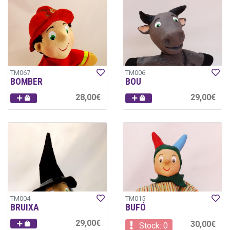
TM067
TM006
BOMBER
BOU
28,00€
29,00€
TM004
TM015
BRUIXA
BUFÓ
29,00€
30,00€
Stock: 0