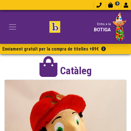
0
Entra a la
BOTIGA
Enviament gratuït per la compra de titelles +89€
Catàleg