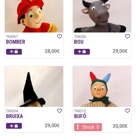
TM067
TM006
BOMBER
BOU
28,00€
29,00€
TM004
TM015
BRUIXA
BUFÓ
29,00€
30,00€
Stock: 0