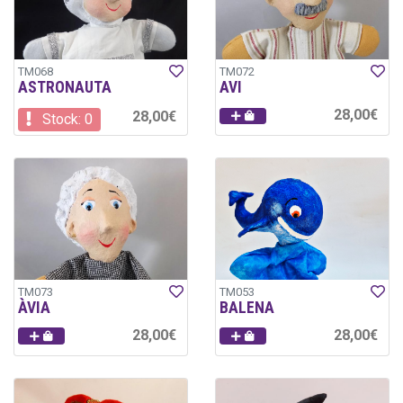
TM068
TM072
ASTRONAUTA
AVI
28,00€
28,00€
Stock: 0
TM073
TM053
ÀVIA
BALENA
28,00€
28,00€