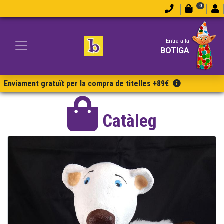
0
Entra a la
BOTIGA
Enviament gratuït per la compra de titelles +89€
Catàleg