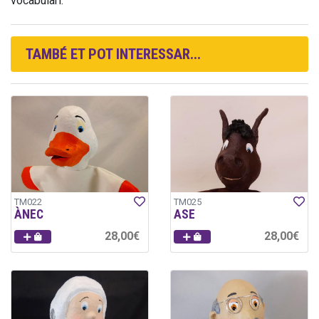
vocabulari.
TAMBÉ ET POT INTERESSAR...
TM022
TM025
ÀNEC
ASE
28,00€
28,00€