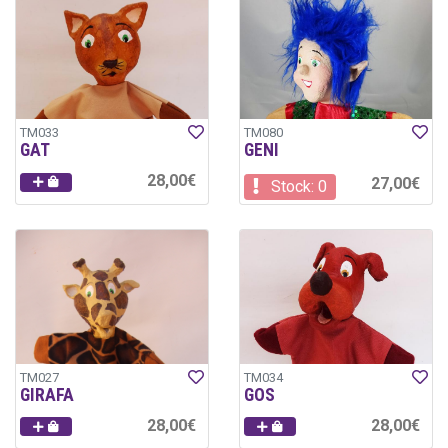
TM033
TM080
GAT
GENI
28,00€
27,00€
Stock: 0
TM027
TM034
GIRAFA
GOS
28,00€
28,00€