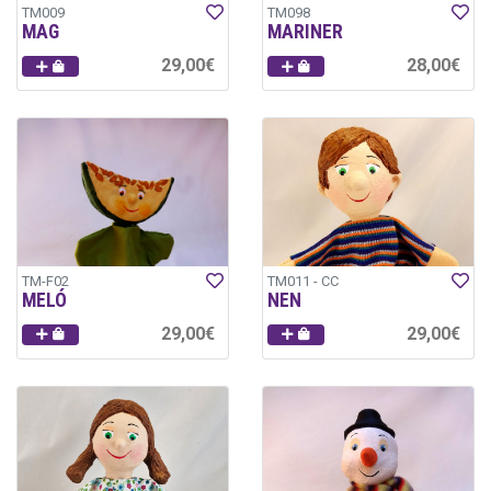
TM009
TM098
MAG
MARINER
29,00€
28,00€
TM-F02
TM011 - CC
MELÓ
NEN
29,00€
29,00€