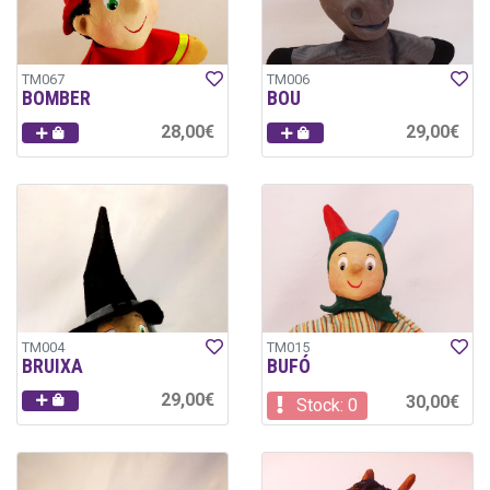
TM067
TM006
BOMBER
BOU
28,00€
29,00€
TM004
TM015
BRUIXA
BUFÓ
29,00€
30,00€
Stock: 0