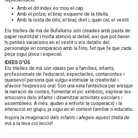
Amb el dit índex es mou el cap.
Amb el polze, el braç esquerre de la titella.
Amb la resta de dits, el braç dret i, quan cal, el vestit.
Els titelles de mà de Bufallums són creades amb pasta de
paper reutilitzat i molta atenció al detall, així que pot haver-
hi petites variacions en el vestit o els detalls del
personatge en comparació amb la foto, fet que fa que cada
peça sigui única i especial.
IDEES D’ÚS
Els titelles de mà són ideals per a famílies, infants,
professionals de l'educació, espectacles, contacontes i
qualsevol persona que vulgui estimular la creativitat i
afavorir l'expressió oral. Són una eina fantàstica per enriquir
la narració de contes, fomentar el joc simbòlic, explorar les
emocions dels infants i dinamitzar activitats escolars i
assemblees. A més, ajuden a enfortir la cooperació i la
interacció en grups, ja sigui en el context familiar o educatiu.
Inspira la imaginació dels infants i afegeix aquest titella de
mà a la teva col·lecció!