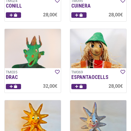
TM024
TM095
CONILL
CUINERA
28,00€
28,00€
TM035
TM069
DRAC
ESPANTAOCELLS
32,00€
28,00€