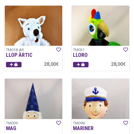
TM018-AR
TM031
LLOP ÀRTIC
LLORO
28,00€
28,00€
TM009
TM098
MAG
MARINER