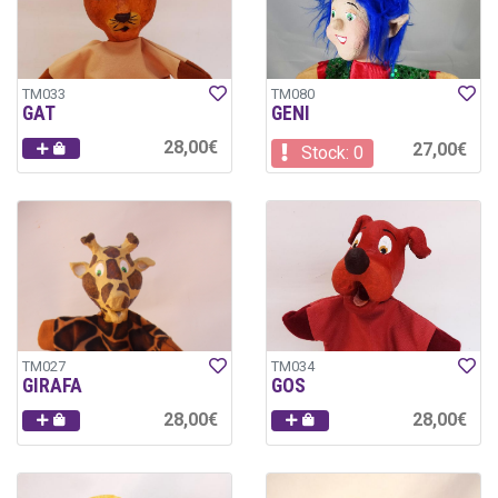
TM033
TM080
GAT
GENI
28,00€
27,00€
Stock: 0
TM027
TM034
GIRAFA
GOS
28,00€
28,00€