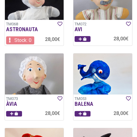
TM068
TM072
ASTRONAUTA
AVI
28,00€
28,00€
Stock: 0
TM073
TM053
ÀVIA
BALENA
28,00€
28,00€