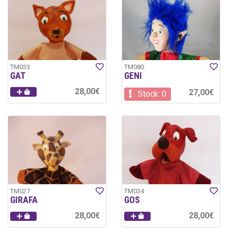
TM033
TM080
GAT
GENI
28,00€
27,00€
Stock: 0
TM027
TM034
GIRAFA
GOS
28,00€
28,00€