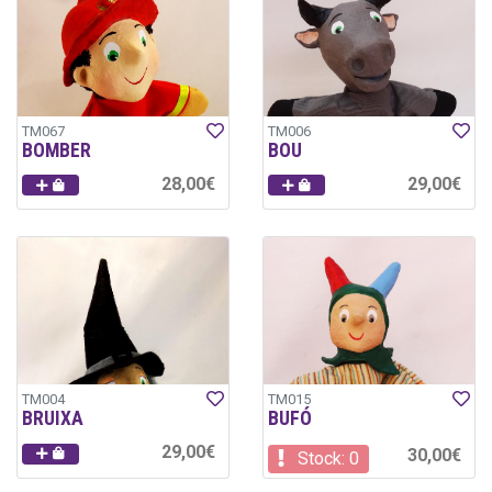
TM067
TM006
BOMBER
BOU
28,00€
29,00€
TM004
TM015
BRUIXA
BUFÓ
29,00€
30,00€
Stock: 0