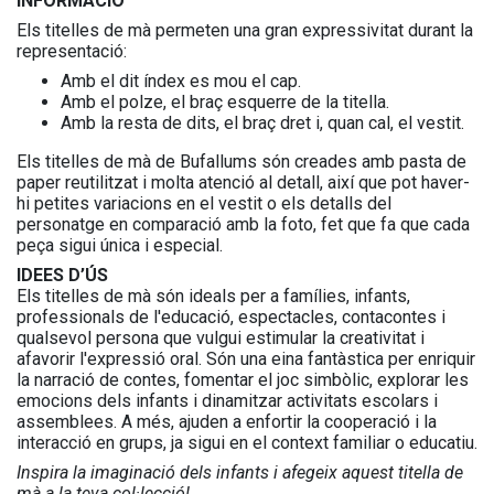
INFORMACIÓ
Els titelles de mà permeten una gran expressivitat durant la
representació:
Amb el dit índex es mou el cap.
Amb el polze, el braç esquerre de la titella.
Amb la resta de dits, el braç dret i, quan cal, el vestit.
Els titelles de mà de Bufallums són creades amb pasta de
paper reutilitzat i molta atenció al detall, així que pot haver-
hi petites variacions en el vestit o els detalls del
personatge en comparació amb la foto, fet que fa que cada
peça sigui única i especial.
IDEES D’ÚS
Els titelles de mà són ideals per a famílies, infants,
professionals de l'educació, espectacles, contacontes i
qualsevol persona que vulgui estimular la creativitat i
afavorir l'expressió oral. Són una eina fantàstica per enriquir
la narració de contes, fomentar el joc simbòlic, explorar les
emocions dels infants i dinamitzar activitats escolars i
assemblees. A més, ajuden a enfortir la cooperació i la
interacció en grups, ja sigui en el context familiar o educatiu.
Inspira la imaginació dels infants i afegeix aquest titella de
mà a la teva col·lecció!