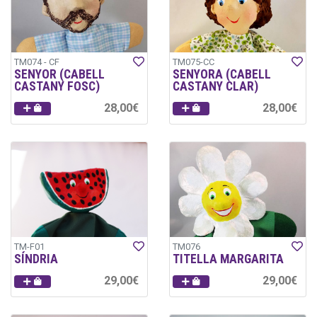
TM074 - CF
TM075-CC
SENYOR (CABELL
SENYORA (CABELL
CASTANY FOSC)
CASTANY CLAR)
28,00€
28,00€
TM-F01
TM076
SÍNDRIA
TITELLA MARGARITA
29,00€
29,00€