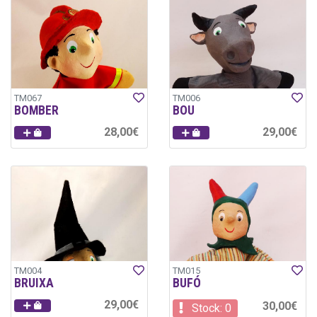
TM067
TM006
BOMBER
BOU
28,00€
29,00€
TM004
TM015
BRUIXA
BUFÓ
29,00€
30,00€
Stock: 0