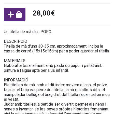
28,00€
Un titella de mà d'un PORC.
DESCRIPCIÓ
Titella de mà d'uns 30-35 cm. aproximadament. Inclou la
capsa de cartró (15x15x15cm) per a poder guardar el titella.
MATERIALS
Elaborat artesanalment amb pasta de paper i pintat amb
pintura a l’aigua apta per a ús infantil.
INFORMACIÓ
Els titelles de mà, amb el dit índex movem el cap, el polze
fa anar el braç esquerre del titella i amb els altres dits, el
manipulador belluga el braç dret del titella i quan cal en mou
el vestit.
Jugar amb titelles, a part de ser divertit, permet als nens i
nenes a inventar-se les seves pròpies històries fomentant
així la seva imaginació, i afavorint l’aprenentatge de nou