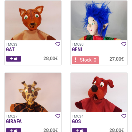
TM033
TM080
GAT
GENI
28,00€
27,00€
Stock: 0
TM027
TM034
GIRAFA
GOS
28,00€
28,00€