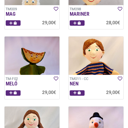
TM009
TM098
MAG
MARINER
29,00€
28,00€
TM-F02
TM011 - CC
MELÓ
NEN
29,00€
29,00€