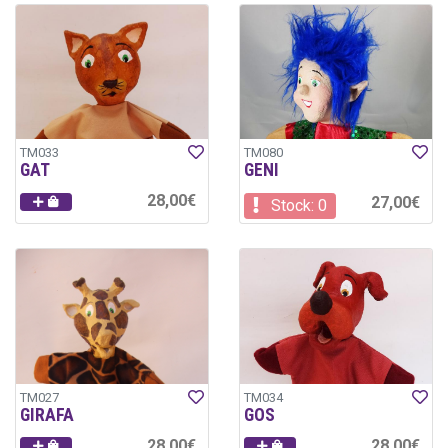
TM033
TM080
GAT
GENI
28,00€
27,00€
Stock: 0
TM027
TM034
GIRAFA
GOS
28,00€
28,00€