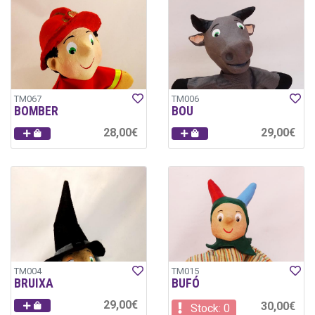
TM067
TM006
BOMBER
BOU
28,00€
29,00€
TM004
TM015
BRUIXA
BUFÓ
29,00€
30,00€
Stock: 0