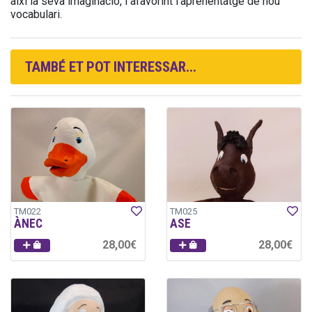
així la seva imaginació, i afavorint l’aprenentatge de nou
vocabulari.
TAMBÉ ET POT INTERESSAR...
TM022
TM025
ÀNEC
ASE
28,00€
28,00€