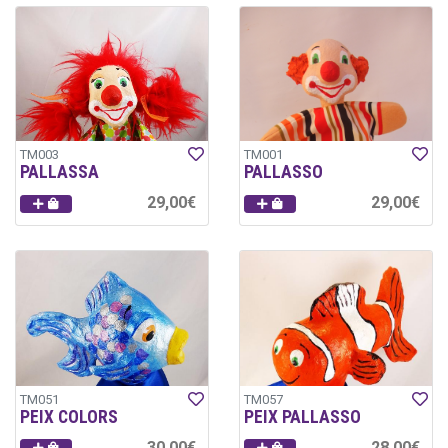
TM003
TM001
PALLASSA
PALLASSO
29,00€
29,00€
TM051
TM057
PEIX COLORS
PEIX PALLASSO
30,00€
28,00€