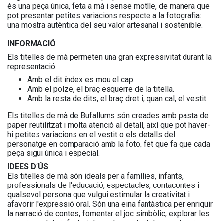
és una peça única, feta a mà i sense motlle, de manera que
pot presentar petites variacions respecte a la fotografia:
una mostra autèntica del seu valor artesanal i sostenible.
INFORMACIÓ
Els titelles de mà permeten una gran expressivitat durant la
representació:
Amb el dit índex es mou el cap.
Amb el polze, el braç esquerre de la titella.
Amb la resta de dits, el braç dret i, quan cal, el vestit.
Els titelles de mà de Bufallums són creades amb pasta de
paper reutilitzat i molta atenció al detall, així que pot haver-
hi petites variacions en el vestit o els detalls del
personatge en comparació amb la foto, fet que fa que cada
peça sigui única i especial.
IDEES D’ÚS
Els titelles de mà són ideals per a famílies, infants,
professionals de l'educació, espectacles, contacontes i
qualsevol persona que vulgui estimular la creativitat i
afavorir l'expressió oral. Són una eina fantàstica per enriquir
la narració de contes, fomentar el joc simbòlic, explorar les