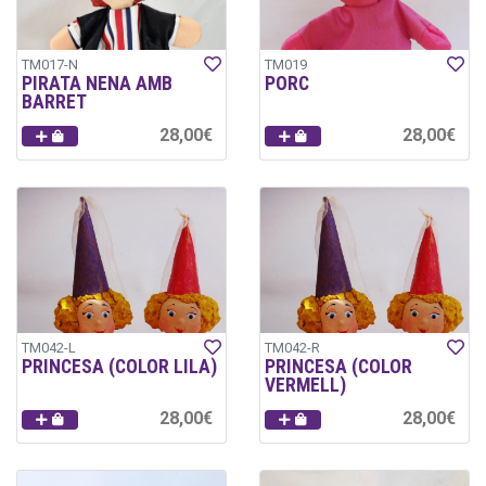
TM017-N
TM019
PIRATA NENA AMB
PORC
BARRET
28,00€
28,00€
TM042-L
TM042-R
PRINCESA (COLOR LILA)
PRINCESA (COLOR
VERMELL)
28,00€
28,00€