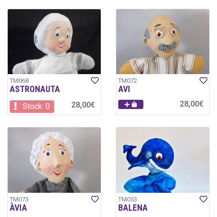
TM068
TM072
ASTRONAUTA
AVI
28,00€
28,00€
Stock: 0
TM073
TM053
ÀVIA
BALENA