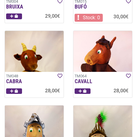
TM004
TM015
BRUIXA
BUFÓ
29,00€
30,00€
Stock: 0
TM048
TM064
CABRA
CAVALL
28,00€
28,00€