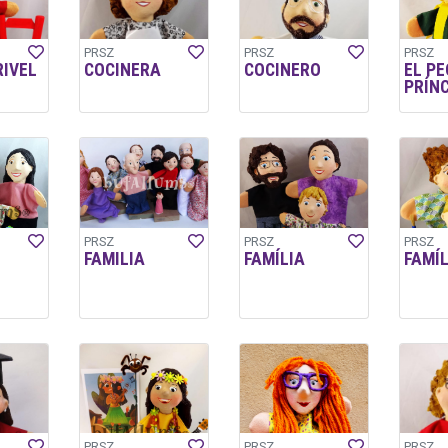
PRSZ
PRSZ
PRSZ
RIVEL
COCINERA
COCINERO
EL P
PRÍNC
PRSZ
PRSZ
PRSZ
FAMILIA
FAMÍLIA
FAMÍL
PRSZ
PRSZ
PRSZ