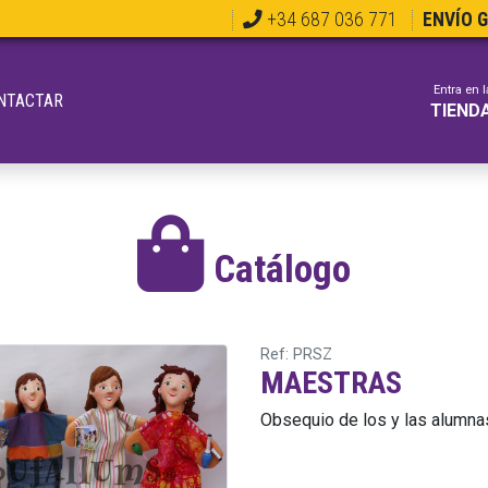
+34 687 036 771
ENVÍO 
Entra en l
NTACTAR
TIEND
Catálogo
Ref: PRSZ
MAESTRAS
Obsequio de los y las alumnas