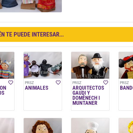
N TE PUEDE INTERESAR...
PRSZ
PRSZ
PRSZ
CON
ANIMALES
ARQUITECTOS
BAND
OS
GAUDI Y
DOMÈNECH I
MUNTANER