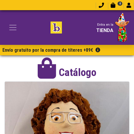
0
Entra en la
TIENDA
Envío gratuito por la compra de títeres +89€
Catálogo