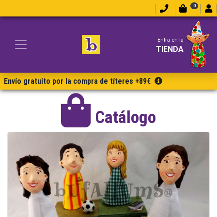
0
Entra en la
TIENDA
Envío gratuito por la compra de títeres +89€
Catálogo