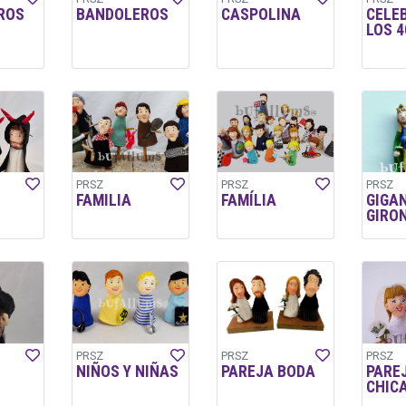
ROS
BANDOLEROS
CASPOLINA
CELE
LOS 4
PRSZ
PRSZ
PRSZ
FAMILIA
FAMÍLIA
GIGA
GIRO
PRSZ
PRSZ
PRSZ
NIÑOS Y NIÑAS
PAREJA BODA
PARE
CHIC