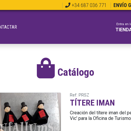
+34 687 036 771
ENVÍO 
Entra en l
NTACTAR
TIEND
Catálogo
Ref: PRSZ
TÍTERE IMAN
Creación del títere iman del 
Vic' para la Oficina de Turismo