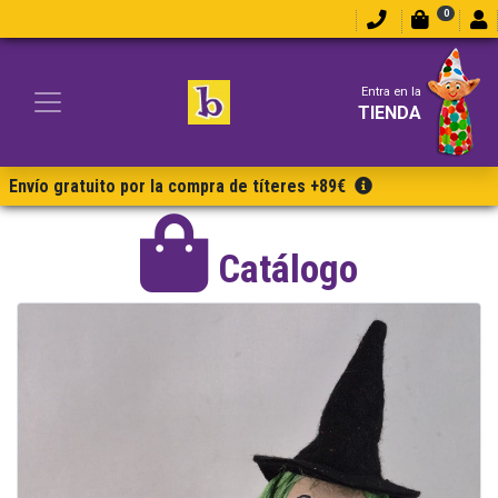
0
Entra en la
TIENDA
Envío gratuito por la compra de títeres +89€
Catálogo