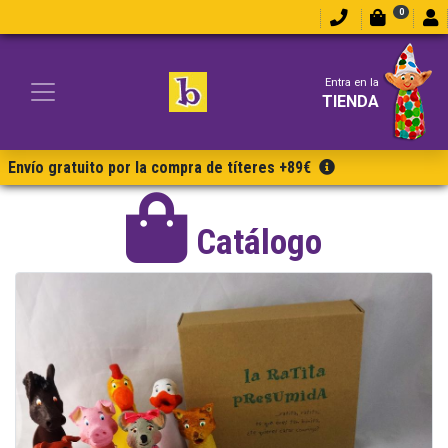
0
Entra en la
TIENDA
Envío gratuito por la compra de títeres +89€
Catálogo