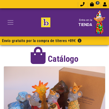
0
Entra en la
TIENDA
Envío gratuito por la compra de títeres +89€
Catálogo