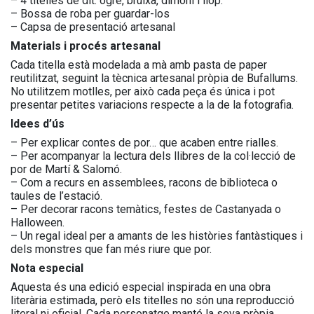
– 4 titelles de dit: ogre, bruixa, dimoni i llop.
– Bossa de roba per guardar-los
– Capsa de presentació artesanal
Materials i procés artesanal
Cada titella està modelada a mà amb pasta de paper
reutilitzat, seguint la tècnica artesanal pròpia de Bufallums.
No utilitzem motlles, per això cada peça és única i pot
presentar petites variacions respecte a la de la fotografia.
Idees d’ús
– Per explicar contes de por… que acaben entre rialles.
– Per acompanyar la lectura dels llibres de la col·lecció de
por de Martí & Salomó.
– Com a recurs en assemblees, racons de biblioteca o
taules de l’estació.
– Per decorar racons temàtics, festes de Castanyada o
Halloween.
– Un regal ideal per a amants de les històries fantàstiques i
dels monstres que fan més riure que por.
Nota especial
Aquesta és una edició especial inspirada en una obra
literària estimada, però els titelles no són una reproducció
literal ni oficial. Cada personatge manté la seva pròpia