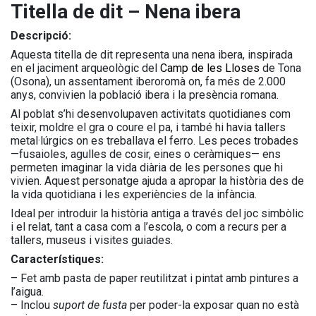
Titella de dit – Nena ibera
Descripció:
Aquesta titella de dit representa una nena ibera, inspirada
en el jaciment arqueològic del
Camp de les Lloses
de Tona
(Osona), un assentament iberoromà on, fa més de 2.000
anys, convivien la població ibera i la presència romana.
Al poblat s’hi desenvolupaven activitats quotidianes com
teixir, moldre el gra o coure el pa, i també hi havia tallers
metal·lúrgics on es treballava el ferro. Les peces trobades
—fusaioles, agulles de cosir, eines o ceràmiques— ens
permeten imaginar la vida diària de les persones que hi
vivien. Aquest personatge ajuda a apropar la història des de
la vida quotidiana i les experiències de la infància.
Ideal per introduir la història antiga a través del joc simbòlic
i el relat, tant a casa com a l’escola, o com a recurs per a
tallers, museus i visites guiades.
Característiques:
– Fet amb pasta de paper reutilitzat i pintat amb pintures a
l’aigua.
– Inclou
suport de fusta
per poder-la exposar quan no està