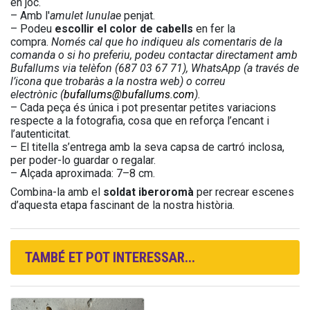
en joc.
– Amb l'
amulet lunulae
penjat.
– Podeu
escollir el color de cabells
en fer la
compra.
Només cal que ho indiqueu als comentaris de la
comanda o si ho preferiu, podeu contactar directament amb
Bufallums via telèfon (687 03 67 71), WhatsApp (a través de
l’icona que trobaràs a la nostra web) o correu
electrònic (
bufallums@bufallums.com
).
– Cada peça és única i pot presentar petites variacions
respecte a la fotografia, cosa que en reforça l’encant i
l’autenticitat.
– El titella s’entrega amb la seva capsa de cartró inclosa,
per poder-lo guardar o regalar.
– Alçada aproximada: 7–8 cm.
Combina-la amb el
soldat iberoromà
per recrear escenes
d’aquesta etapa fascinant de la nostra història.
TAMBÉ ET POT INTERESSAR...