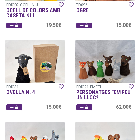
EDIC02-OCELLNIU
TD096
OCELL DE COLORS AMB
OGRE
CASETA NIU
19,50€
15,00€
EDIC31
EDIC21-EMFEU
OVELLA N. 4
PERSONATGES "EM FEU
UN LLOC?"
15,00€
62,00€