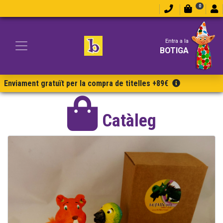
0
Entra a la
BOTIGA
Enviament gratuït per la compra de titelles +89€
Catàleg