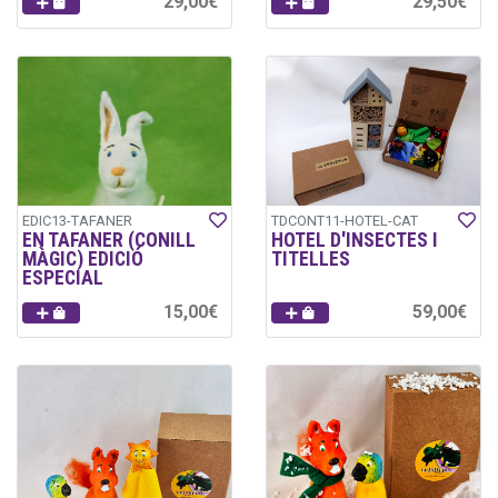
29,00€
29,50€
EDIC13-TAFANER
TDCONT11-HOTEL-CAT
EN TAFANER (CONILL
HOTEL D'INSECTES I
MÀGIC) EDICIÓ
TITELLES
ESPECIAL
15,00€
59,00€