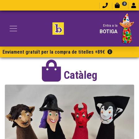
0
Entra a la
BOTIGA
Enviament gratuït per la compra de titelles +89€
Catàleg