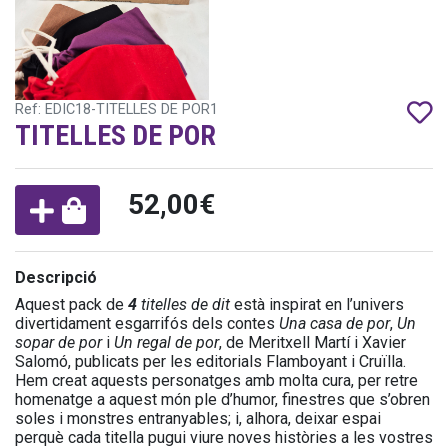
Ref: EDIC18-TITELLES DE POR1
TITELLES DE POR
52,00€
Descripció
Aquest pack de
4
titelles de dit
està inspirat en l’univers
divertidament esgarrifós dels contes
Una casa de por
,
Un
sopar de por
i
Un regal de por
, de Meritxell Martí i Xavier
Salomó, publicats per les editorials Flamboyant i Cruïlla.
Hem creat aquests personatges amb molta cura, per retre
homenatge a aquest món ple d’humor, finestres que s’obren
soles i monstres entranyables; i, alhora, deixar espai
perquè cada titella pugui viure noves històries a les vostres