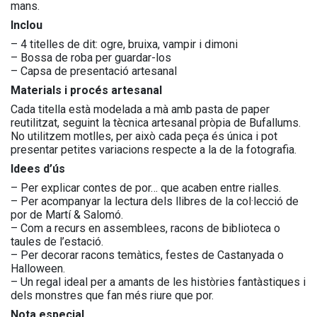
mans.
Inclou
– 4 titelles de dit: ogre, bruixa, vampir i dimoni
– Bossa de roba per guardar-los
– Capsa de presentació artesanal
Materials i procés artesanal
Cada titella està modelada a mà amb pasta de paper
reutilitzat, seguint la tècnica artesanal pròpia de Bufallums.
No utilitzem motlles, per això cada peça és única i pot
presentar petites variacions respecte a la de la fotografia.
Idees d’ús
– Per explicar contes de por… que acaben entre rialles.
– Per acompanyar la lectura dels llibres de la col·lecció de
por de Martí & Salomó.
– Com a recurs en assemblees, racons de biblioteca o
taules de l’estació.
– Per decorar racons temàtics, festes de Castanyada o
Halloween.
– Un regal ideal per a amants de les històries fantàstiques i
dels monstres que fan més riure que por.
Nota especial