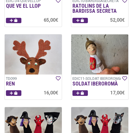
EDIC-34-QUEVELLOP
EDIC10-BARDISSASECRETA
QUE VE EL LLOP
RATOLINS DE LA
BARDISSA SECRETA
65,00€
52,00€
TD099
EDIC11-SOLDAT IBEROROMà
REN
SOLDAT IBEROROMÀ
16,00€
17,00€