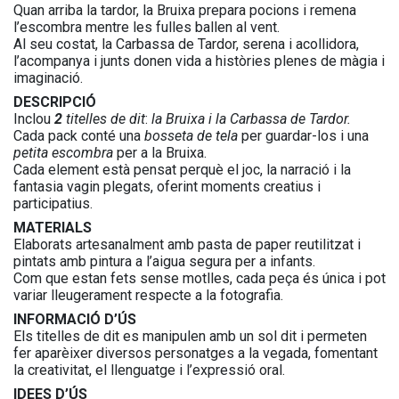
Quan arriba la tardor, la Bruixa prepara pocions i remena
l’escombra mentre les fulles ballen al vent.
Al seu costat, la Carbassa de Tardor, serena i acollidora,
l’acompanya i junts donen vida a històries plenes de màgia i
imaginació.
DESCRIPCIÓ
Inclou
2
titelles de dit
:
la Bruixa i la Carbassa de Tardor.
Cada pack conté una
bosseta de tela
per guardar-los i una
petita escombra
per a la Bruixa.
Cada element està pensat perquè el joc, la narració i la
fantasia vagin plegats, oferint moments creatius i
participatius.
MATERIALS
Elaborats artesanalment amb pasta de paper reutilitzat i
pintats amb pintura a l’aigua segura per a infants.
Com que estan fets sense motlles, cada peça és única i pot
variar lleugerament respecte a la fotografia.
INFORMACIÓ D’ÚS
Els titelles de dit es manipulen amb un sol dit i permeten
fer aparèixer diversos personatges a la vegada, fomentant
la creativitat, el llenguatge i l’expressió oral.
IDEES D’ÚS