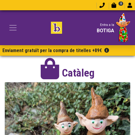
0
Entra a la
BOTIGA
Enviament gratuït per la compra de titelles +89€
Catàleg