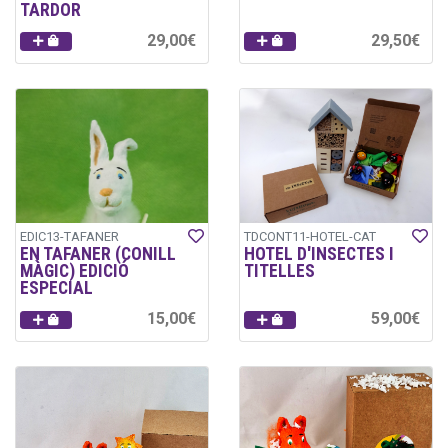
TARDOR
29,00€
29,50€
EDIC13-TAFANER
TDCONT11-HOTEL-CAT
EN TAFANER (CONILL
HOTEL D'INSECTES I
MÀGIC) EDICIÓ
TITELLES
ESPECIAL
15,00€
59,00€