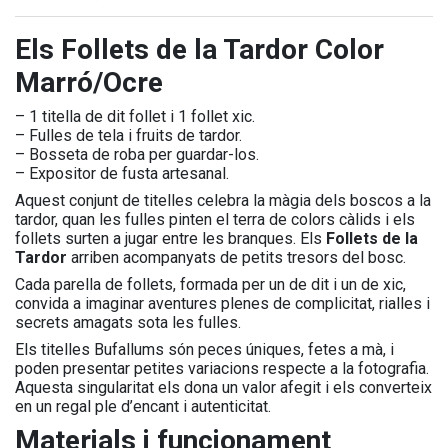
Els Follets de la Tardor Color
Marró/Ocre
– 1 titella de dit follet i 1 follet xic.
– Fulles de tela i fruits de tardor.
– Bosseta de roba per guardar-los.
– Expositor de fusta artesanal.
Aquest conjunt de titelles celebra la màgia dels boscos a la
tardor, quan les fulles pinten el terra de colors càlids i els
follets surten a jugar entre les branques. Els
Follets de la
Tardor
arriben acompanyats de petits tresors del bosc.
Cada parella de follets, formada per un de dit i un de xic,
convida a imaginar aventures plenes de complicitat, rialles i
secrets amagats sota les fulles.
Els titelles Bufallums són peces úniques, fetes a mà, i
poden presentar petites variacions respecte a la fotografia.
Aquesta singularitat els dona un valor afegit i els converteix
en un regal ple d’encant i autenticitat.
Materials i funcionament