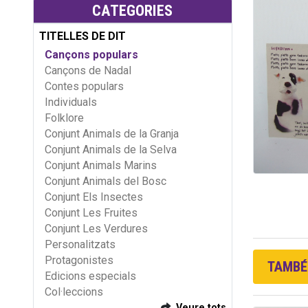
CATEGORIES
TITELLES DE DIT
Cançons populars
Cançons de Nadal
Contes populars
Individuals
Folklore
Conjunt Animals de la Granja
Conjunt Animals de la Selva
Conjunt Animals Marins
Conjunt Animals del Bosc
Conjunt Els Insectes
Conjunt Les Fruites
Conjunt Les Verdures
Personalitzats
Protagonistes
TAMBÉ 
Edicions especials
Col·leccions
Veure tots