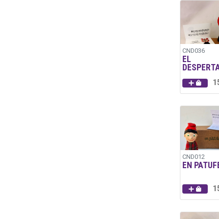
CND036
EL
DESPERT
1
CND012
EN PATUF
1