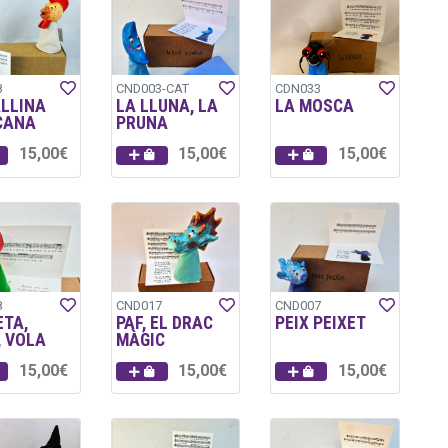
8
CND003-CAT
CDN033
ALLINA
LA LLUNA, LA
LA MOSCA
CANA
PRUNA
15,00€
15,00€
15,00€
8
CND017
CND007
ETA,
PAF, EL DRAC
PEIX PEIXET
, VOLA
MÀGIC
15,00€
15,00€
15,00€