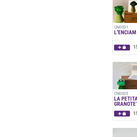
CND031
L'ENCIAM
1
CND023
LA PETIT
GRANOTE
1