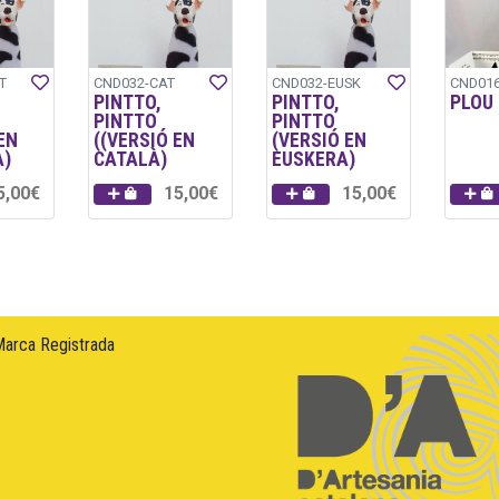
T
CND032-CAT
CND032-EUSK
CND01
PINTTO,
PINTTO,
PLOU 
PINTTO
PINTTO
EN
((VERSIÓ EN
(VERSIÓ EN
À)
CATALÀ)
EUSKERA)
5,00€
15,00€
15,00€
Marca Registrada