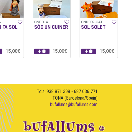
6
CND014
CND002-CAT
I FA SOL
SÓC UN CUINER
SOL SOLET
15,00€
15,00€
15,00€
Tels. 938 871 398 - 687 036 771
TONA (Barcelona/Spain)
bufallums@bufallums.com