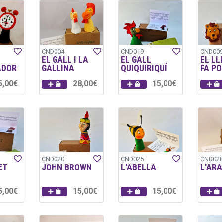
CND004
CND019
CND00
EL GALL I LA
EL GALL
EL LL
ADOR
GALLINA
QUIQUIRIQUÍ
FA PO
5,00€
28,00€
15,00€
CND020
CND025
CND02
ET
JOHN BROWN
L'ABELLA
L'AR
5,00€
15,00€
15,00€