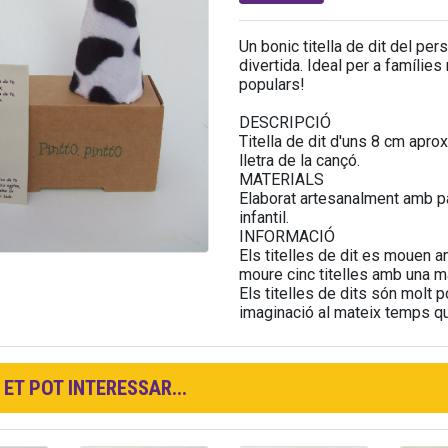
Un bonic titella de dit del pe
divertida. Ideal per a famílie
populars!
DESCRIPCIÓ
Titella de dit d'uns 8 cm apro
lletra de la cançó.
MATERIALS
Elaborat artesanalment amb pas
infantil.
INFORMACIÓ
Els titelles de dit es mouen a
moure cinc titelles amb una m
Els titelles de dits són molt p
imaginació al mateix temps que
ET POT INTERESSAR...