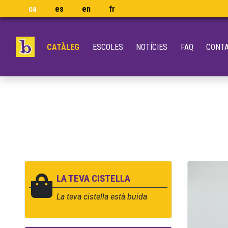
ca
es
en
fr
CATÀLEG
ESCOLES
NOTÍCIES
FAQ
CONT
LA TEVA CISTELLA
La teva cistella està buida