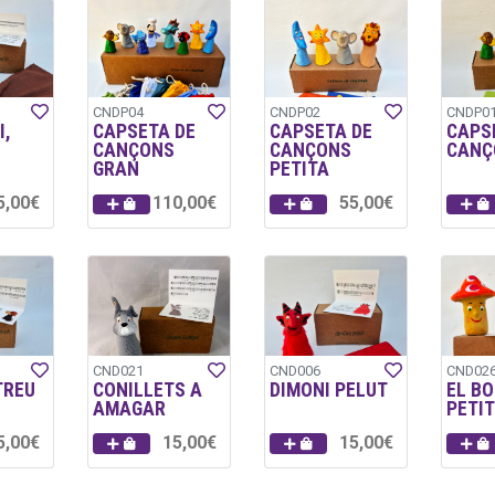
CNDP04
CNDP02
CNDP0
I,
CAPSETA DE
CAPSETA DE
CAPS
CANÇONS
CANÇONS
CANÇ
GRAN
PETITA
5,00€
110,00€
55,00€
CND021
CND006
CND02
TREU
CONILLETS A
DIMONI PELUT
EL BO
AMAGAR
PETI
5,00€
15,00€
15,00€