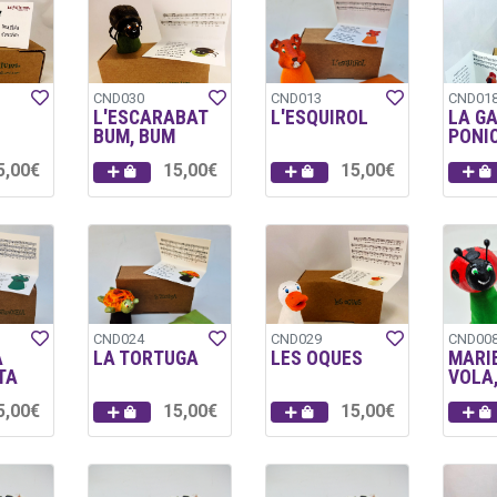
CND030
CND013
CND01
L'ESCARABAT
L'ESQUIROL
LA G
BUM, BUM
PONI
5,00€
15,00€
15,00€
CND024
CND029
CND00
A
LA TORTUGA
LES OQUES
MARI
TA
VOLA
5,00€
15,00€
15,00€