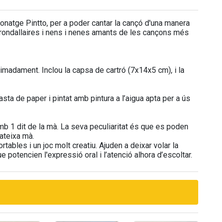
rsonatge Pintto, per a poder cantar la cançó d'una manera
s rondallaires i nens i nenes amants de les cançons més
ximadament. Inclou la capsa de cartró (7x14x5 cm), i la
ta de paper i pintat amb pintura a l’aigua apta per a ús
mb 1 dit de la mà. La seva peculiaritat és que es poden
ateixa mà.
ortables i un joc molt creatiu. Ajuden a deixar volar la
 potencien l'expressió oral i l’atenció alhora d’escoltar.