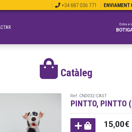
+34 687 036 771
ENVIAMENT G
Entra a l
ACTAR
BOTIG
Catàleg
Ref: CND032-CAST
PINTTO, PINTTO 
15,00€