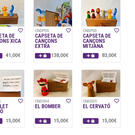
1
CNDP05
CNDP03
ETA DE
CAPSETA DE
CAPSETA DE
ONS XICA
CANÇONS
CANÇONS
EXTRA
MITJANA
41,00€
138,00€
83,00€
6
CND034
CND035
LET
EL BOMBER
EL CERVATÓ
TÓ
15,00€
15,00€
15,00€