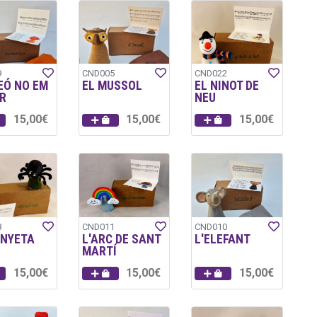
9
CND005
CND022
EÓ NO EM
EL MUSSOL
EL NINOT DE
R
NEU
15,00€
15,00€
15,00€
8
CND011
CND010
ANYETA
L'ARC DE SANT
L'ELEFANT
MARTÍ
15,00€
15,00€
15,00€