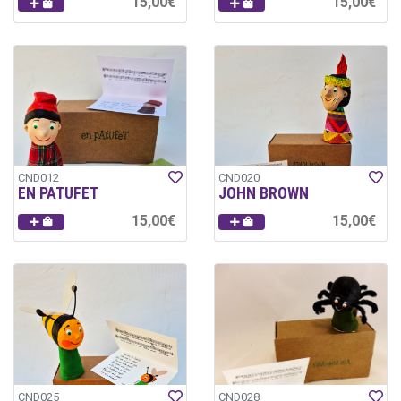
15,00€
15,00€
CND012
CND020
EN PATUFET
JOHN BROWN
15,00€
15,00€
CND025
CND028