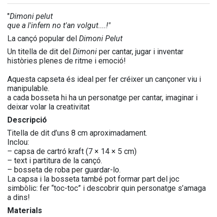
"
Dimoni pelut
que a l'infern no t'an volgut....!"
La cançó popular del
Dimoni Pelut
Un titella de dit del
Dimoni
per cantar, jugar i inventar
històries plenes de ritme i emoció!
Aquesta capseta és ideal per fer créixer un cançoner viu i
manipulable.
a cada bosseta hi ha un personatge per cantar, imaginar i
deixar volar la creativitat
Descripció
Titella de dit d’uns 8 cm aproximadament.
Inclou:
– capsa de cartró kraft (7 × 14 × 5 cm)
– text i partitura de la cançó.
– bosseta de roba per guardar-lo.
La capsa i la bosseta també pot formar part del joc
simbòlic: fer “toc-toc” i descobrir quin personatge s’amaga
a dins!
Materials