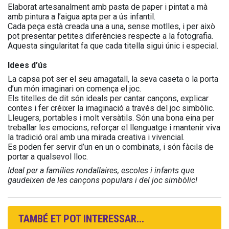
Elaborat artesanalment amb pasta de paper i pintat a mà
amb pintura a l’aigua apta per a ús infantil.
Cada peça està creada una a una, sense motlles, i per això
pot presentar petites diferències respecte a la fotografia.
Aquesta singularitat fa que cada titella sigui únic i especial.
Idees d’ús
La capsa pot ser el seu amagatall, la seva caseta o la porta
d’un món imaginari on comença el joc.
Els titelles de dit són ideals per cantar cançons, explicar
contes i fer créixer la imaginació a través del joc simbòlic.
Lleugers, portables i molt versàtils. Són una bona eina per
treballar les emocions, reforçar el llenguatge i mantenir viva
la tradició oral amb una mirada creativa i vivencial.
Es poden fer servir d’un en un o combinats, i són fàcils de
portar a qualsevol lloc.
Ideal per a famílies rondallaires, escoles i infants que
gaudeixen de les cançons populars i del joc simbòlic!
TAMBÉ ET POT INTERESSAR...