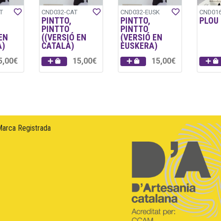
T
CND032-CAT
CND032-EUSK
CND01
PINTTO,
PINTTO,
PLOU 
PINTTO
PINTTO
EN
((VERSIÓ EN
(VERSIÓ EN
À)
CATALÀ)
EUSKERA)
5,00€
15,00€
15,00€
Marca Registrada