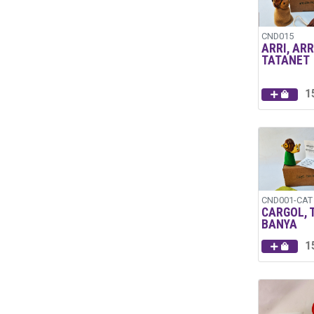
CND015
ARRI, ARR
TATANET
1
CND001-CAT
CARGOL, 
BANYA
1