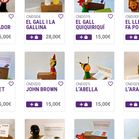
CND004
CND019
CND00
EL GALL I LA
EL GALL
EL LL
ADOR
GALLINA
QUIQUIRIQUÍ
FA PO
5,00€
28,00€
15,00€
CND020
CND025
CND02
ET
JOHN BROWN
L'ABELLA
L'AR
5,00€
15,00€
15,00€