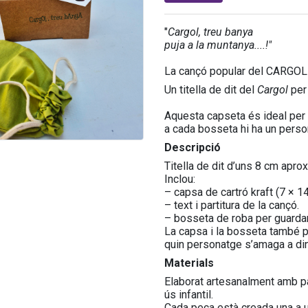
"
Cargol, treu banya
puja a la muntanya....!"
La cançó popular del CARGOL
Un titella de dit del
Cargol
per 
Aquesta capseta és ideal per f
a cada bosseta hi ha un persona
Descripció
Titella de dit d’uns 8 cm apr
Inclou:
– capsa de cartró kraft (7 × 1
– text i partitura de la cançó.
– bosseta de roba per guardar
La capsa i la bosseta també po
quin personatge s’amaga a di
Materials
Elaborat artesanalment amb pas
ús infantil.
Cada peça està creada una a u