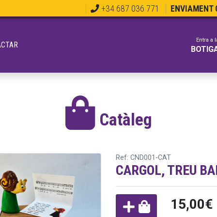
+34 687 036 771
ENVIAMENT G
Entra a l
ACTAR
BOTIG
Catàleg
Ref: CND001-CAT
CARGOL, TREU B
15,00€