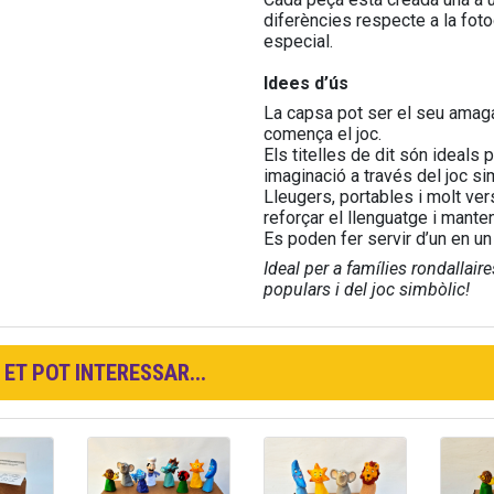
diferències respecte a la fotog
especial.
Idees d’ús
La capsa pot ser el seu amagat
comença el joc.
Els titelles de dit són ideals 
imaginació a través del joc si
Lleugers, portables i molt ver
reforçar el llenguatge i manten
Es poden fer servir d’un en un 
Ideal per a famílies rondallai
populars i del joc simbòlic!
ET POT INTERESSAR...