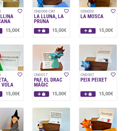
8
CND003-CAT
CDN033
ALLINA
LA LLUNA, LA
LA MOSCA
CANA
PRUNA
15,00€
15,00€
15,00€
8
CND017
CND007
ETA,
PAF, EL DRAC
PEIX PEIXET
, VOLA
MÀGIC
15,00€
15,00€
15,00€