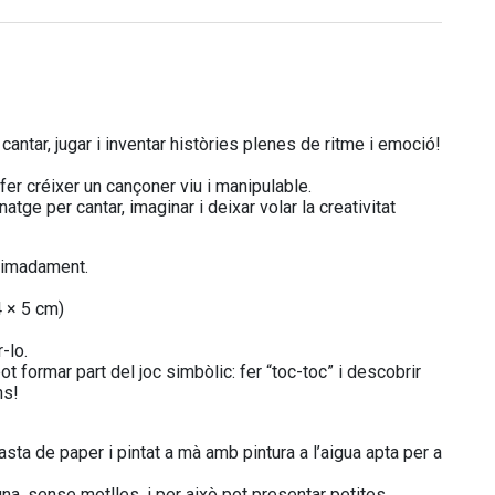
cantar, jugar i inventar històries plenes de ritme i emoció!
er créixer un cançoner viu i manipulable.
tge per cantar, imaginar i deixar volar la creativitat
oximadament.
4 × 5 cm)
-lo.
t formar part del joc simbòlic: fer “toc-toc” i descobrir
ns!
ta de paper i pintat a mà amb pintura a l’aigua apta per a
na, sense motlles, i per això pot presentar petites