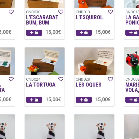
CND030
CND013
CND01
L'ESCARABAT
L'ESQUIROL
LA G
BUM, BUM
PONI
5,00€
15,00€
15,00€
CND024
CND029
CND00
A
LA TORTUGA
LES OQUES
MARI
TA
VOLA
5,00€
15,00€
15,00€