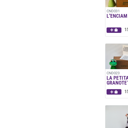
CND031
L'ENCIAM
1
CND023
LA PETIT
GRANOTE
1