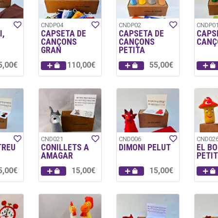
CNDP04
CNDP02
CNDP0
I,
CAPSETA DE
CAPSETA DE
CAPS
CANÇONS
CANÇONS
CANÇ
GRAN
PETITA
5,00€
110,00€
55,00€
CND021
CND006
CND02
TREU
CONILLETS A
DIMONI PELUT
EL BO
AMAGAR
PETI
5,00€
15,00€
15,00€