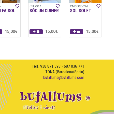
6
CND014
CND002-CAT
I FA SOL
SÓC UN CUINER
SOL SOLET
15,00€
15,00€
15,00€
Tels. 938 871 398 - 687 036 771
TONA (Barcelona/Spain)
bufallums@bufallums.com