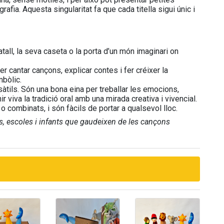
rafia. Aquesta singularitat fa que cada titella sigui únic i
all, la seva caseta o la porta d’un món imaginari on
per cantar cançons, explicar contes i fer créixer la
mbòlic.
sàtils. Són una bona eina per treballar les emocions,
ir viva la tradició oral amb una mirada creativa i vivencial.
o combinats, i són fàcils de portar a qualsevol lloc.
res, escoles i infants que gaudeixen de les cançons