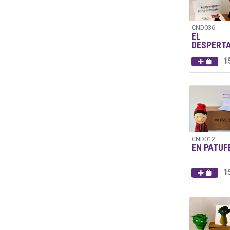
CND036
EL
DESPERT
1
CND012
EN PATUF
1