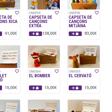
1
CNDP05
CNDP03
ETA DE
CAPSETA DE
CAPSETA DE
ONS XICA
CANÇONS
CANÇONS
EXTRA
MITJANA
41,00€
138,00€
83,00€
6
CND034
CND035
LET
EL BOMBER
EL CERVATÓ
TÓ
15,00€
15,00€
15,00€