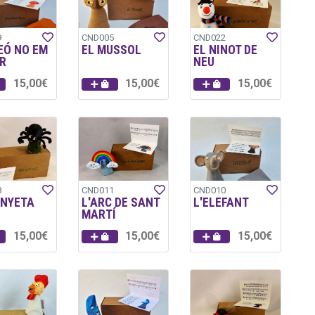
9
CND005
CND022
EÓ NO EM
EL MUSSOL
EL NINOT DE
R
NEU
15,00€
15,00€
15,00€
8
CND011
CND010
ANYETA
L'ARC DE SANT
L'ELEFANT
MARTÍ
15,00€
15,00€
15,00€