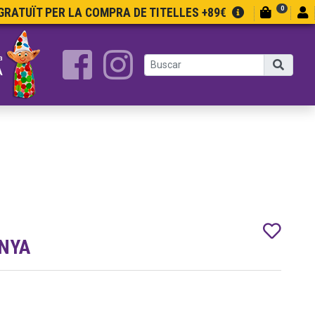
0
RATUÏT PER LA COMPRA DE TITELLES +89€
a
A
ANYA