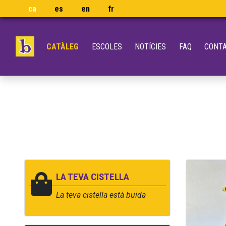
ca
es
en
fr
CATÀLEG
ESCOLES
NOTÍCIES
FAQ
CONT
LA TEVA CISTELLA
La teva cistella està buida