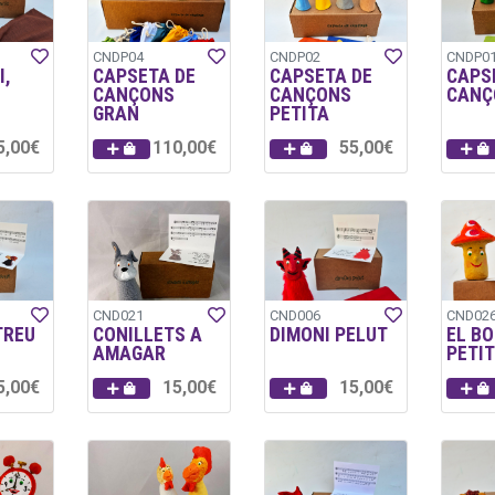
CNDP04
CNDP02
CNDP0
I,
CAPSETA DE
CAPSETA DE
CAPS
CANÇONS
CANÇONS
CANÇ
GRAN
PETITA
5,00€
110,00€
55,00€
CND021
CND006
CND02
TREU
CONILLETS A
DIMONI PELUT
EL BO
AMAGAR
PETI
5,00€
15,00€
15,00€