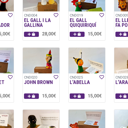
CND004
CND019
CND00
EL GALL I LA
EL GALL
EL LL
ADOR
GALLINA
QUIQUIRIQUÍ
FA PO
5,00€
28,00€
15,00€
CND020
CND025
CND02
ET
JOHN BROWN
L'ABELLA
L'AR
5,00€
15,00€
15,00€