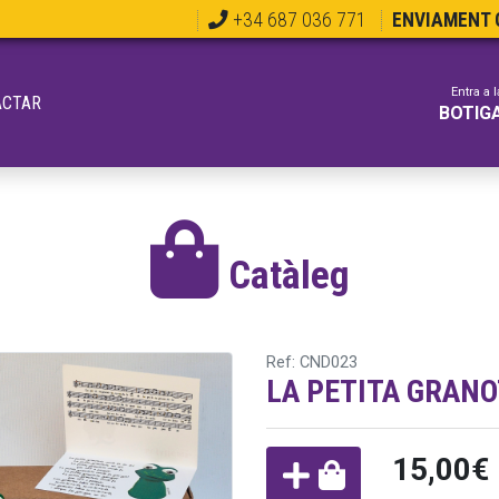
+34 687 036 771
ENVIAMENT G
Entra a l
ACTAR
BOTIG
Catàleg
Ref: CND023
LA PETITA GRAN
15,00€