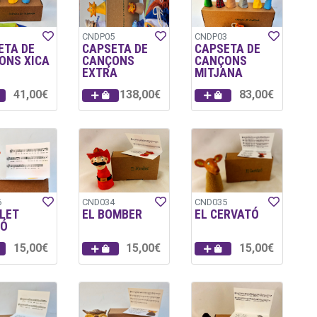
1
CNDP05
CNDP03
ETA DE
CAPSETA DE
CAPSETA DE
ONS XICA
CANÇONS
CANÇONS
EXTRA
MITJANA
41,00€
138,00€
83,00€
6
CND034
CND035
LET
EL BOMBER
EL CERVATÓ
TÓ
15,00€
15,00€
15,00€