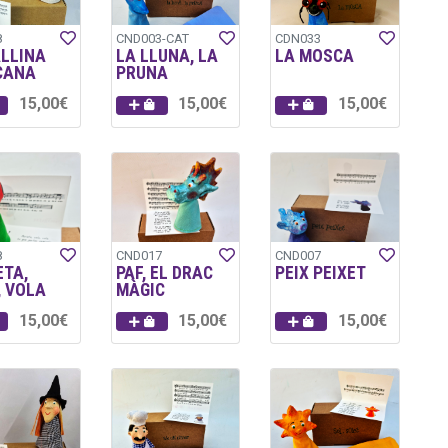
8
CND003-CAT
CDN033
ALLINA
LA LLUNA, LA
LA MOSCA
CANA
PRUNA
15,00€
15,00€
15,00€
8
CND017
CND007
ETA,
PAF, EL DRAC
PEIX PEIXET
, VOLA
MÀGIC
15,00€
15,00€
15,00€