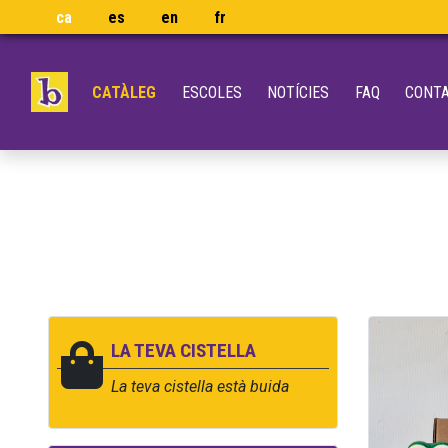
ca
es
en
fr
CATÀLEG
ESCOLES
NOTÍCIES
FAQ
CONT
LA TEVA CISTELLA
La teva cistella està buida