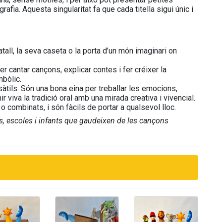
rafia. Aquesta singularitat fa que cada titella sigui únic i
all, la seva caseta o la porta d’un món imaginari on
per cantar cançons, explicar contes i fer créixer la
mbòlic.
sàtils. Són una bona eina per treballar les emocions,
ir viva la tradició oral amb una mirada creativa i vivencial.
o combinats, i són fàcils de portar a qualsevol lloc.
res, escoles i infants que gaudeixen de les cançons