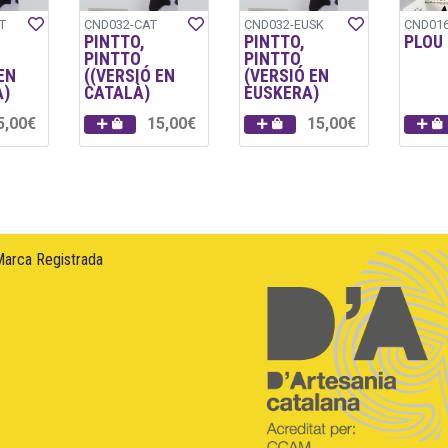
T
CND032-CAT
CND032-EUSK
CND01
PINTTO,
PINTTO,
PLOU 
PINTTO
PINTTO
EN
((VERSIÓ EN
(VERSIÓ EN
À)
CATALÀ)
EUSKERA)
5,00€
15,00€
15,00€
Marca Registrada