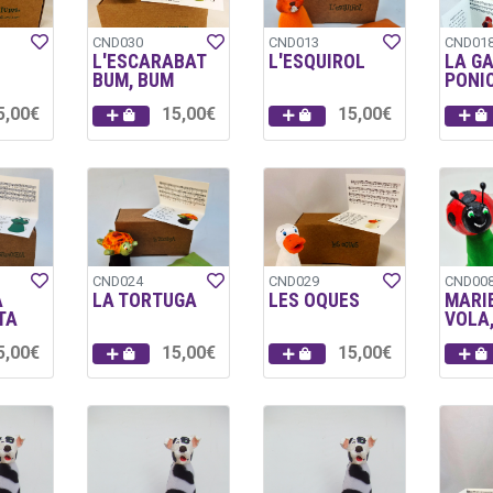
CND030
CND013
CND01
L'ESCARABAT
L'ESQUIROL
LA G
BUM, BUM
PONI
5,00€
15,00€
15,00€
CND024
CND029
CND00
A
LA TORTUGA
LES OQUES
MARI
TA
VOLA
5,00€
15,00€
15,00€