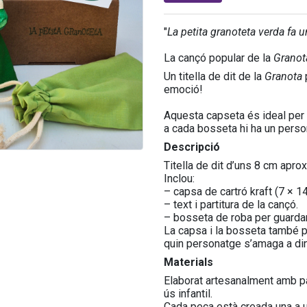
"
La petita granoteta verda fa 
La cançó popular de la
Granot
Un titella de dit de la
Granota
p
emoció!
Aquesta capseta és ideal per f
a cada bosseta hi ha un persona
Descripció
Titella de dit d’uns 8 cm apr
Inclou:
– capsa de cartró kraft (7 × 1
– text i partitura de la cançó.
– bosseta de roba per guardar
La capsa i la bosseta també po
quin personatge s’amaga a di
Materials
Elaborat artesanalment amb pas
ús infantil.
Cada peça està creada una a u