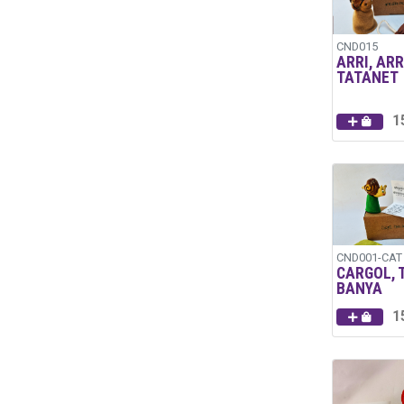
CND015
ARRI, ARR
TATANET
1
CND001-CAT
CARGOL, 
BANYA
1