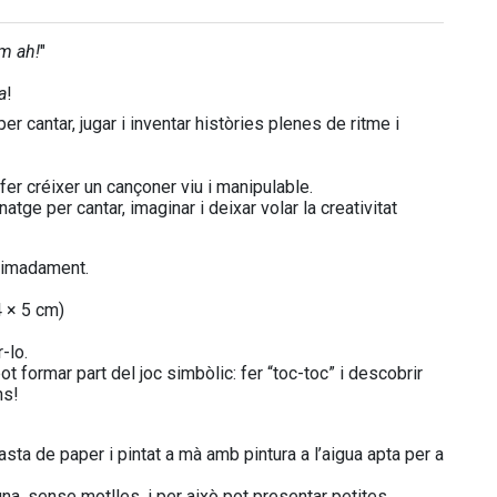
um ah!
"
a
!
er cantar, jugar i inventar històries plenes de ritme i
er créixer un cançoner viu i manipulable.
tge per cantar, imaginar i deixar volar la creativitat
oximadament.
4 × 5 cm)
-lo.
t formar part del joc simbòlic: fer “toc-toc” i descobrir
ns!
ta de paper i pintat a mà amb pintura a l’aigua apta per a
na, sense motlles, i per això pot presentar petites