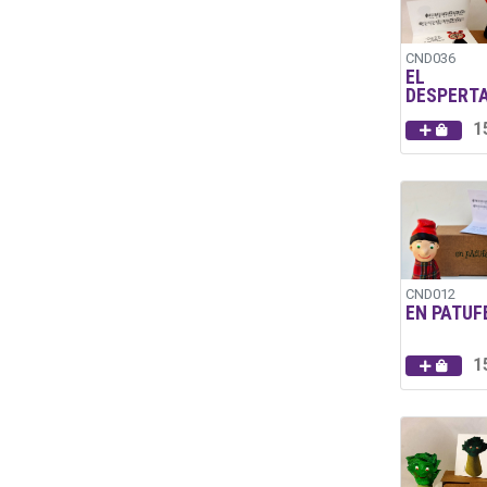
CND036
EL
DESPERT
1
CND012
EN PATUF
1