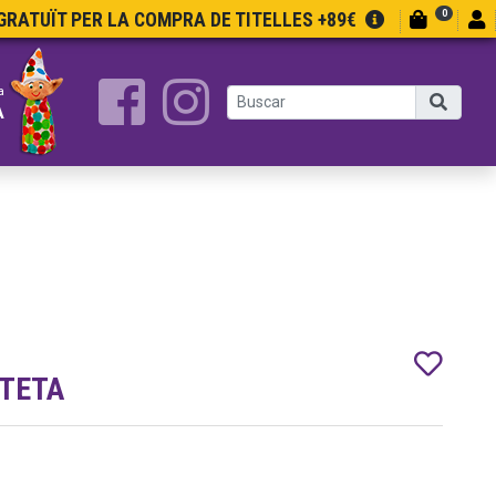
0
RATUÏT PER LA COMPRA DE TITELLES +89€
a
A
OTETA