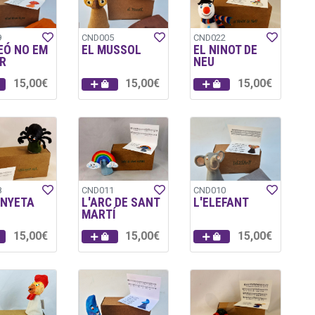
9
CND005
CND022
EÓ NO EM
EL MUSSOL
EL NINOT DE
R
NEU
15,00€
15,00€
15,00€
8
CND011
CND010
ANYETA
L'ARC DE SANT
L'ELEFANT
MARTÍ
15,00€
15,00€
15,00€