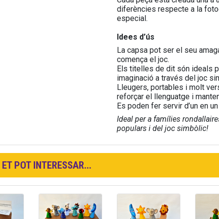
diferències respecte a la fotog
especial.
Idees d’ús
La capsa pot ser el seu amagat
comença el joc.
Els titelles de dit són ideals 
imaginació a través del joc si
Lleugers, portables i molt ver
reforçar el llenguatge i manten
Es poden fer servir d’un en un 
Ideal per a famílies rondallai
populars i del joc simbòlic!
ET POT INTERESSAR...