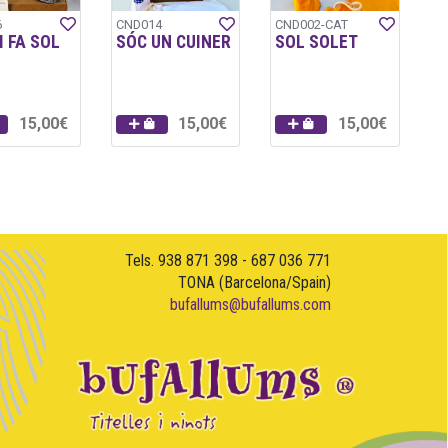
6
CND014
CND002-CAT
I FA SOL
SÓC UN CUINER
SOL SOLET
15,00€
15,00€
15,00€
Tels. 938 871 398 - 687 036 771
TONA (Barcelona/Spain)
bufallums@bufallums.com