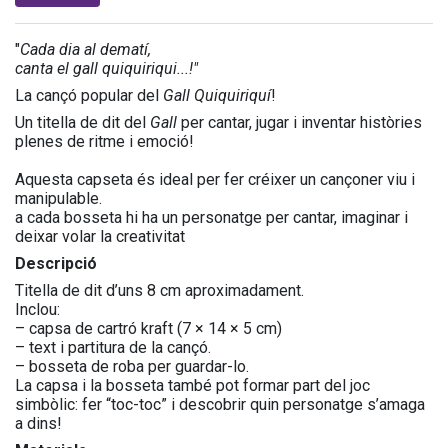
"
Cada dia al dematí,
canta el gall quiquiriqui...!"
La cançó popular del
Gall Quiquiriquí
!
Un titella de dit del
Gall
per cantar, jugar i inventar històries
plenes de ritme i emoció!
Aquesta capseta és ideal per fer créixer un cançoner viu i
manipulable.
a cada bosseta hi ha un personatge per cantar, imaginar i
deixar volar la creativitat
Descripció
Titella de dit d’uns 8 cm aproximadament.
Inclou:
– capsa de cartró kraft (7 × 14 × 5 cm)
– text i partitura de la cançó.
– bosseta de roba per guardar-lo.
La capsa i la bosseta també pot formar part del joc
simbòlic: fer “toc-toc” i descobrir quin personatge s’amaga
a dins!