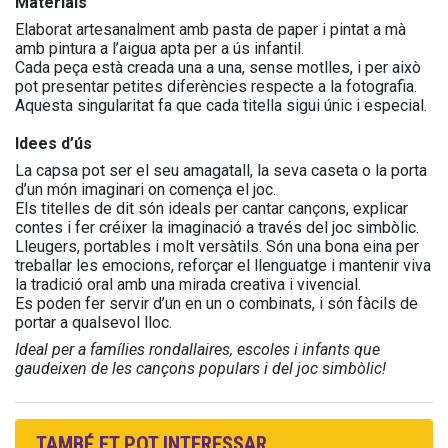
Materials
Elaborat artesanalment amb pasta de paper i pintat a mà
amb pintura a l’aigua apta per a ús infantil.
Cada peça està creada una a una, sense motlles, i per això
pot presentar petites diferències respecte a la fotografia.
Aquesta singularitat fa que cada titella sigui únic i especial.
Idees d’ús
La capsa pot ser el seu amagatall, la seva caseta o la porta
d’un món imaginari on comença el joc.
Els titelles de dit són ideals per cantar cançons, explicar
contes i fer créixer la imaginació a través del joc simbòlic.
Lleugers, portables i molt versàtils. Són una bona eina per
treballar les emocions, reforçar el llenguatge i mantenir viva
la tradició oral amb una mirada creativa i vivencial.
Es poden fer servir d’un en un o combinats, i són fàcils de
portar a qualsevol lloc.
Ideal per a famílies rondallaires, escoles i infants que
gaudeixen de les cançons populars i del joc simbòlic!
TAMBÉ ET POT INTERESSAR...