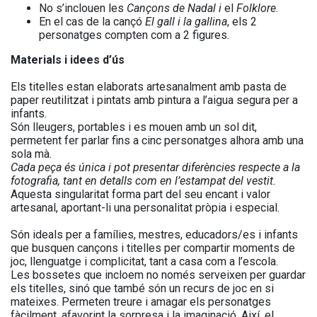
No s’inclouen les
Cançons de Nadal i
el
Folklore.
En el cas de la cançó
El gall i la gallina
, els 2
personatges compten com a 2 figures.
Materials i idees d’ús
Els titelles estan elaborats artesanalment amb pasta de
paper reutilitzat i pintats amb pintura a l’aigua segura per a
infants.
Són lleugers, portables i es mouen amb un sol dit,
permetent fer parlar fins a cinc personatges alhora amb una
sola mà.
Cada peça és única i pot presentar diferències respecte a la
fotografia, tant en detalls com en l’estampat del vestit.
Aquesta singularitat forma part del seu encant i valor
artesanal, aportant-li una personalitat pròpia i especial.
Són ideals per a famílies, mestres, educadors/es i infants
que busquen cançons i titelles per compartir moments de
joc, llenguatge i complicitat, tant a casa com a l’escola.
Les bossetes que incloem no només serveixen per guardar
els titelles, sinó que també són un recurs de joc en si
mateixes. Permeten treure i amagar els personatges
fàcilment, afavorint la sorpresa i la imaginació. Així, el