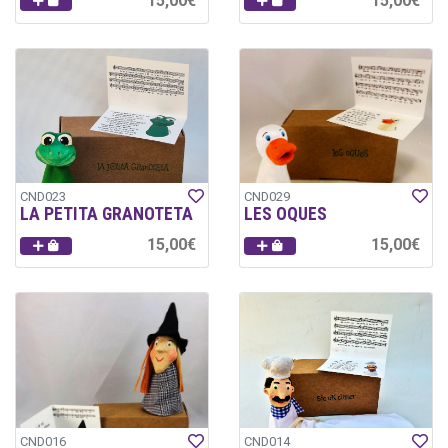
15,00€
15,00€
CND023
CND029
LA PETITA GRANOTETA
LES OQUES
15,00€
15,00€
CND016
CND014