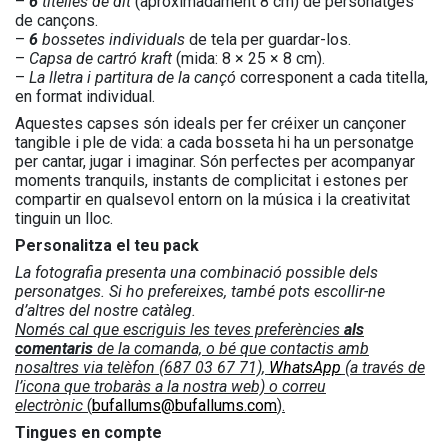
–
6
titelles de dit
(aproximadament 8 cm) de personatges
de cançons.
–
6
bossetes individuals
de tela per guardar-los.
–
Capsa de cartró kraft
(mida: 8 × 25 × 8 cm).
–
La lletra i partitura de la cançó
corresponent a cada titella,
en format individual.
Aquestes capses són ideals per fer créixer un cançoner
tangible i ple de vida: a cada bosseta hi ha un personatge
per cantar, jugar i imaginar. Són perfectes per acompanyar
moments tranquils, instants de complicitat i estones per
compartir en qualsevol entorn on la música i la creativitat
tinguin un lloc.
Personalitza el teu pack
La fotografia presenta una combinació possible dels
personatges. Si ho prefereixes, també pots escollir-ne
d’altres del nostre catàleg.
Només cal que escriguis les teves preferències
als
comentaris
de la comanda, o bé que contactis amb
nosaltres via telèfon (687 03 67 71),
WhatsApp
(a través de
l’icona que trobaràs a la nostra web) o correu
electrònic
(
bufallums@bufallums.com
).
Tingues en compte