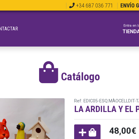
+34 687 036 771
ENVÍO 
Entra en l
NTACTAR
TIEND
Catálogo
Ref: EDIC05-ESQ.MÀOCELLDIT-
LA ARDILLA Y EL
48,00€