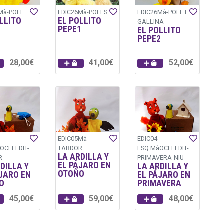
Mà-POLL
EDIC26Mà-POLLS
EDIC26Mà-POLL I
LLITO
EL POLLITO
GALLINA
PEPE1
EL POLLITO
PEPE2
28,00€
41,00€
52,00€
EDIC05Mà-
EDIC04-
OCELLDIT-
TARDOR
ESQ.MàOCELLDIT-
LA ARDILLA Y
R
PRIMAVERA-NIU
EL PÁJARO EN
DILLA Y
LA ARDILLA Y
OTOÑO
JARO EN
EL PÁJARO EN
O
PRIMAVERA
45,00€
59,00€
48,00€