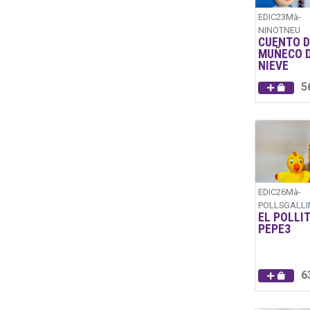
EDIC23Mà-
NINOTNEU
CUENTO D
MUÑECO 
NIEVE
5
EDIC26Mà-
POLLSGALLI
EL POLLI
PEPE3
6