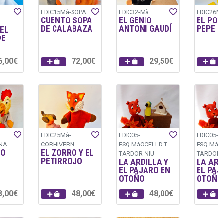
EDIC15Mà-SOPA
EDIC32-Mà
EDIC26
CUENTO SOPA
EL GENIO
EL PO
DE CALABAZA
ANTONI GAUDÍ
PEPE
EL
DE
6,00€
72,00€
29,50€
EDIC25Mà-
EDIC05-
EDIC05-
NA
CORHIVERN
ESQ.MàOCELLDIT-
ESQ.Mà
TO
EL ZORRO Y EL
TARDOR-NIU
TARDO
PETIRROJO
LA ARDILLA Y
LA AR
EL PÁJARO EN
EL PÁ
OTOÑO
OTOÑ
3,00€
48,00€
48,00€