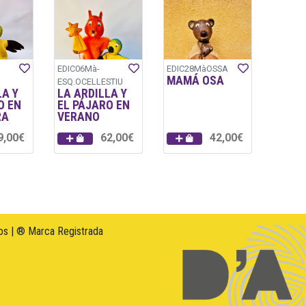
EDIC06Mà-
EDIC28MàOSSA
MAMÁ OSA
ESQ.OCELLESTIU
LA Y
LA ARDILLA Y
O EN
EL PÁJARO EN
RA
VERANO
9,00€
62,00€
42,00€
s | ® Marca Registrada