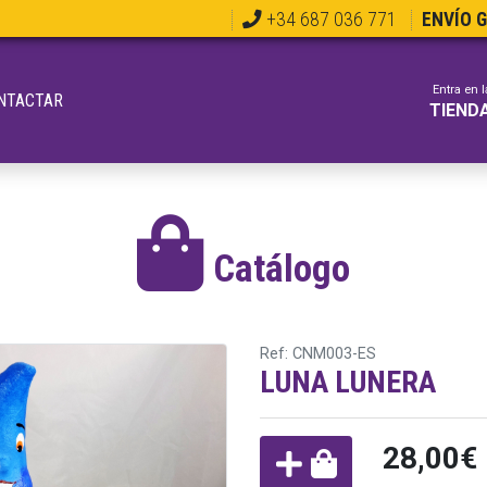
+34 687 036 771
ENVÍO 
Entra en l
NTACTAR
TIEND
Catálogo
Ref: CNM003-ES
LUNA LUNERA
28,00€