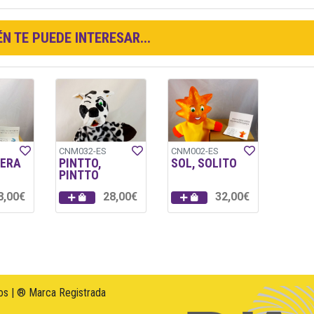
N TE PUEDE INTERESAR...
CNM032-ES
CNM002-ES
NERA
PINTTO,
SOL, SOLITO
PINTTO
8,00€
28,00€
32,00€
s | ® Marca Registrada