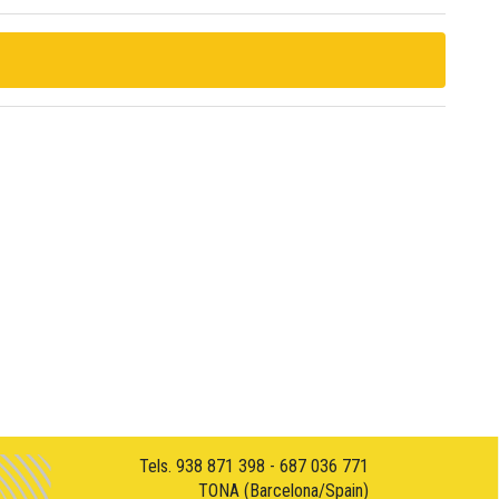
Tels. 938 871 398 - 687 036 771
TONA (Barcelona/Spain)